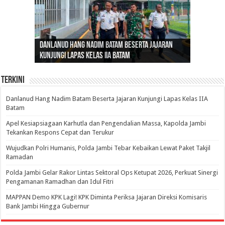
Gubernur Al Haris: Lomba Cerdas Cermat Sarana
Gubernur Al Haris Dorong Koperasi Merah Putih
Sosok Fenomenal yang Menggetarkan
Danlanud Hang Nadim Batam Beserta Jajaran
Silaturahmi dan Reses Komite I DPD RI di Polda
Edukasi Pembentukan Karakter Generasi
Cepat Beroperasi Agar Bisa Layani Masyarakat
Nusantara: Ratu Wangsa, Wanita Berkelas
Kunjungi Lapas Kelas IIA Batam
Jambi Bahas Sinergitas Penanganan Narkotika
Penerus
Penuhi Kebutuhannya
dengan Pengaruh Internasional
Terkini
Danlanud Hang Nadim Batam Beserta Jajaran Kunjungi Lapas Kelas IIA
Batam
Apel Kesiapsiagaan Karhutla dan Pengendalian Massa, Kapolda Jambi
Tekankan Respons Cepat dan Terukur
Wujudkan Polri Humanis, Polda Jambi Tebar Kebaikan Lewat Paket Takjil
Ramadan
Polda Jambi Gelar Rakor Lintas Sektoral Ops Ketupat 2026, Perkuat Sinergi
Pengamanan Ramadhan dan Idul Fitri
‎MAPPAN Demo KPK Lagi! KPK Diminta Periksa Jajaran Direksi Komisaris
Bank Jambi Hingga Gubernur ‎