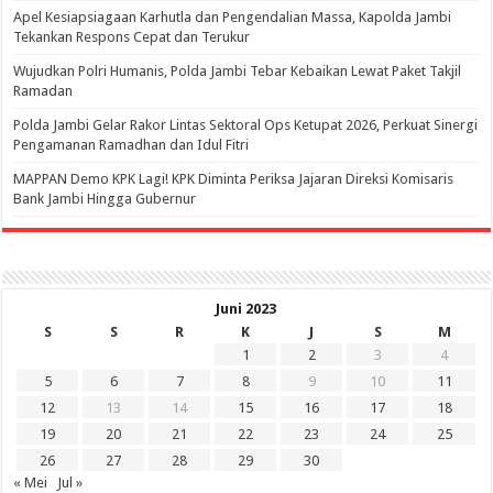
Apel Kesiapsiagaan Karhutla dan Pengendalian Massa, Kapolda Jambi
Tekankan Respons Cepat dan Terukur
Wujudkan Polri Humanis, Polda Jambi Tebar Kebaikan Lewat Paket Takjil
Ramadan
Polda Jambi Gelar Rakor Lintas Sektoral Ops Ketupat 2026, Perkuat Sinergi
Pengamanan Ramadhan dan Idul Fitri
‎MAPPAN Demo KPK Lagi! KPK Diminta Periksa Jajaran Direksi Komisaris
Bank Jambi Hingga Gubernur ‎
Juni 2023
S
S
R
K
J
S
M
1
2
3
4
5
6
7
8
9
10
11
12
13
14
15
16
17
18
19
20
21
22
23
24
25
26
27
28
29
30
« Mei
Jul »