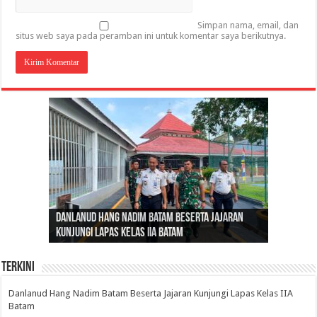
Simpan nama, email, dan
situs web saya pada peramban ini untuk komentar saya berikutnya.
Gubernur Al Haris: Lomba Cerdas Cermat Sarana
Gubernur Al Haris Dorong Koperasi Merah Putih
Sosok Fenomenal yang Menggetarkan
Danlanud Hang Nadim Batam Beserta Jajaran
Silaturahmi dan Reses Komite I DPD RI di Polda
Edukasi Pembentukan Karakter Generasi
Cepat Beroperasi Agar Bisa Layani Masyarakat
Nusantara: Ratu Wangsa, Wanita Berkelas
Kunjungi Lapas Kelas IIA Batam
Jambi Bahas Sinergitas Penanganan Narkotika
Penerus
Penuhi Kebutuhannya
dengan Pengaruh Internasional
Terkini
Danlanud Hang Nadim Batam Beserta Jajaran Kunjungi Lapas Kelas IIA
Batam