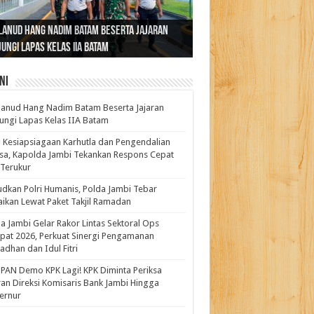
ernur Al Haris: Lomba Cerdas Cermat Sarana
rnur Al Haris Dorong Koperasi Merah Putih
ok Fenomenal yang Menggetarkan
lanud Hang Nadim Batam Beserta Jajaran
turahmi dan Reses Komite I DPD RI di Polda
kasi Pembentukan Karakter Generasi
t Beroperasi Agar Bisa Layani Masyarakat
ntara: Ratu Wangsa, Wanita Berkelas
ungi Lapas Kelas IIA Batam
i Bahas Sinergitas Penanganan Narkotika
erus
uhi Kebutuhannya
gan Pengaruh Internasional
ni
anud Hang Nadim Batam Beserta Jajaran
ungi Lapas Kelas IIA Batam
 Kesiapsiagaan Karhutla dan Pengendalian
a, Kapolda Jambi Tekankan Respons Cepat
Terukur
dkan Polri Humanis, Polda Jambi Tebar
ikan Lewat Paket Takjil Ramadan
a Jambi Gelar Rakor Lintas Sektoral Ops
pat 2026, Perkuat Sinergi Pengamanan
dhan dan Idul Fitri
PAN Demo KPK Lagi! KPK Diminta Periksa
ran Direksi Komisaris Bank Jambi Hingga
rnur ‎