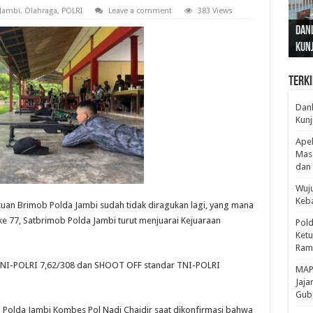
 Jambi
,
Olahraga
,
POLRI
Leave a comment
383 Views
Gub
Gube
Sos
Dan
Sila
Edu
Cepa
Nusa
Kunj
Jamb
Pen
Pen
den
Terki
Danl
Kunj
Apel
Mass
dan 
Wuju
Keba
an Brimob Polda Jambi sudah tidak diragukan lagi, yang mana
ke 77, Satbrimob Polda Jambi turut menjuarai Kejuaraan
Pold
Ketu
Rama
r TNI-POLRI 7,62/308 dan SHOOT OFF standar TNI-POLRI
‎MAP
Jaja
Gube
 Polda Jambi Kombes Pol Nadi Chaidir saat dikonfirmasi bahwa