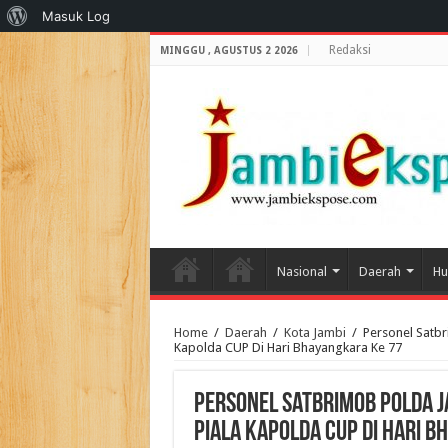
Tentang
Masuk Log
WordPress
Redaksi
MINGGU , AGUSTUS 2 2026
Nasional
Daerah
Hu
Home
/
Daerah
/
Kota Jambi
/
Personel Satb
Kapolda CUP Di Hari Bhayangkara Ke 77
Personel Satbrimob Polda 
Piala Kapolda CUP Di Hari B