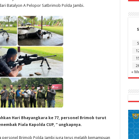
ari Batalyon A Pelopor Satbrimob Polda Jambi.
S
5
1
1
2
« Me
ahkan Hari Bhayangkara ke 77, personel Brimob turut
embak Piala Kapolda CUP, ” ungkapnya.
ya personel Brimob Polda Jambi juga terus melatih kemampuan