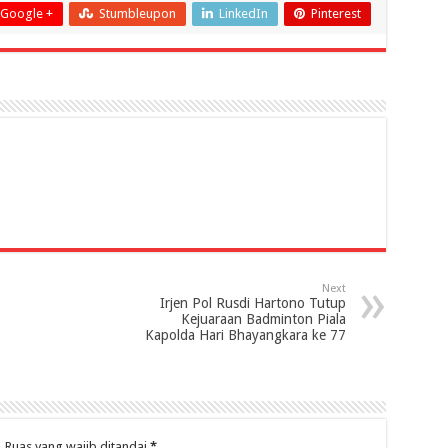
Google +
Stumbleupon
LinkedIn
Pinterest
Next
Irjen Pol Rusdi Hartono Tutup
Kejuaraan Badminton Piala
Kapolda Hari Bhayangkara ke 77
.
Ruas yang wajib ditandai
*