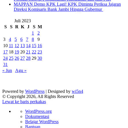
‎MAPPAN Demo KPK Lagi! KPK Diminta Periksa Jajaran
Direksi Komisaris Bank Jambi Hingga Gubernur ‎
Juli 2023
S
S
R
K
J
S
M
1
2
3
4
5
6
7
8
9
10
11
12
13
14
15
16
17
18
19
20
21
22
23
24
25
26
27
28
29
30
31
« Jun
Agu »
Powered by
WordPress
| Designed by
wi5n4
© Copyright 2026, All Rights Reserved
Lewat ke baris perkakas
Tentang
WordPress.org
WordPress
Dokumentasi
Belajar WordPress
Bantuan