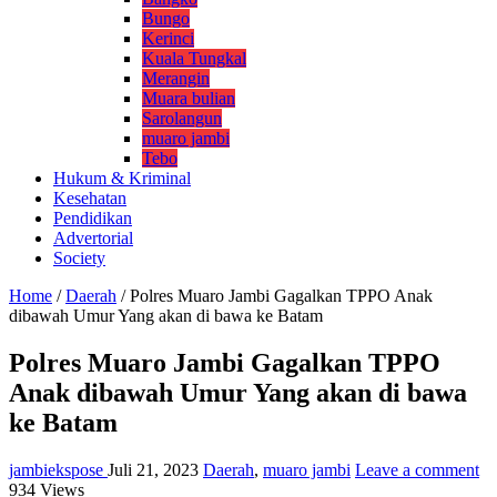
Bungo
Kerinci
Kuala Tungkal
Merangin
Muara bulian
Sarolangun
muaro jambi
Tebo
Hukum & Kriminal
Kesehatan
Pendidikan
Advertorial
Society
Home
/
Daerah
/
Polres Muaro Jambi Gagalkan TPPO Anak
dibawah Umur Yang akan di bawa ke Batam
Polres Muaro Jambi Gagalkan TPPO
Anak dibawah Umur Yang akan di bawa
ke Batam
jambiekspose
Juli 21, 2023
Daerah
,
muaro jambi
Leave a comment
934 Views