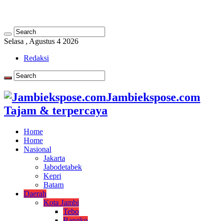
Selasa , Agustus 4 2026
Redaksi
Jambiekspose.com
Tajam & terpercaya
Home
Home
Nasional
Jakarta
Jabodetabek
Kepri
Batam
Daerah
Kota Jambi
Tebo
Bangko