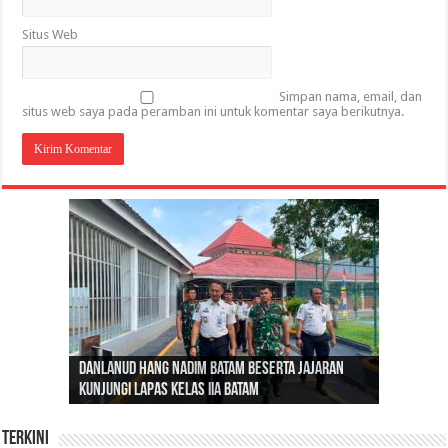
Situs Web
Simpan nama, email, dan
situs web saya pada peramban ini untuk komentar saya berikutnya.
Gubernur Al Haris: Lomba Cerdas Cermat Sarana
Gubernur Al Haris Dorong Koperasi Merah Putih
Sosok Fenomenal yang Menggetarkan
Danlanud Hang Nadim Batam Beserta Jajaran
Silaturahmi dan Reses Komite I DPD RI di Polda
Edukasi Pembentukan Karakter Generasi
Cepat Beroperasi Agar Bisa Layani Masyarakat
Nusantara: Ratu Wangsa, Wanita Berkelas
Kunjungi Lapas Kelas IIA Batam
Jambi Bahas Sinergitas Penanganan Narkotika
Penerus
Penuhi Kebutuhannya
dengan Pengaruh Internasional
Terkini