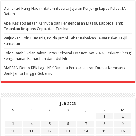
Danlanud Hang Nadim Batam Beserta Jajaran Kunjungi Lapas Kelas IIA
Batam
Apel Kesiapsiagaan Karhutla dan Pengendalian Massa, Kapolda Jambi
Tekankan Respons Cepat dan Terukur
Wujudkan Polri Humanis, Polda Jambi Tebar Kebaikan Lewat Paket Takjil
Ramadan
Polda Jambi Gelar Rakor Lintas Sektoral Ops Ketupat 2026, Perkuat Sinergi
Pengamanan Ramadhan dan Idul Fitri
‎MAPPAN Demo KPK Lagi! KPK Diminta Periksa Jajaran Direksi Komisaris
Bank Jambi Hingga Gubernur ‎
Juli 2023
S
S
R
K
J
S
M
1
2
3
4
5
6
7
8
9
10
11
12
13
14
15
16