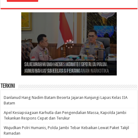
Gubernur Al Haris: Lomba Cerdas Cermat Sarana
Gubernur Al Haris Dorong Koperasi Merah Putih
Sosok Fenomenal yang Menggetarkan
Danlanud Hang Nadim Batam Beserta Jajaran
Silaturahmi dan Reses Komite I DPD RI di Polda
Edukasi Pembentukan Karakter Generasi
Cepat Beroperasi Agar Bisa Layani Masyarakat
Nusantara: Ratu Wangsa, Wanita Berkelas
Kunjungi Lapas Kelas IIA Batam
Jambi Bahas Sinergitas Penanganan Narkotika
Penerus
Penuhi Kebutuhannya
dengan Pengaruh Internasional
Terkini
Danlanud Hang Nadim Batam Beserta Jajaran Kunjungi Lapas Kelas IIA
Batam
Apel Kesiapsiagaan Karhutla dan Pengendalian Massa, Kapolda Jambi
Tekankan Respons Cepat dan Terukur
Wujudkan Polri Humanis, Polda Jambi Tebar Kebaikan Lewat Paket Takjil
Ramadan