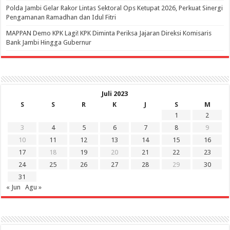
Polda Jambi Gelar Rakor Lintas Sektoral Ops Ketupat 2026, Perkuat Sinergi
Pengamanan Ramadhan dan Idul Fitri
‎MAPPAN Demo KPK Lagi! KPK Diminta Periksa Jajaran Direksi Komisaris
Bank Jambi Hingga Gubernur ‎
Juli 2023
S
S
R
K
J
S
M
1
2
3
4
5
6
7
8
9
10
11
12
13
14
15
16
17
18
19
20
21
22
23
24
25
26
27
28
29
30
31
« Jun
Agu »