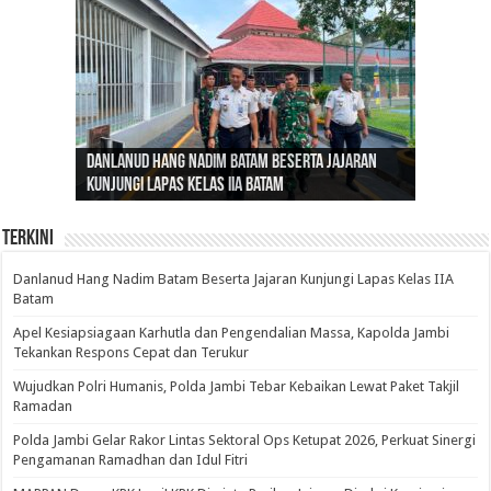
Gubernur Al Haris: Lomba Cerdas Cermat Sarana
Gubernur Al Haris Dorong Koperasi Merah Putih
Sosok Fenomenal yang Menggetarkan
Danlanud Hang Nadim Batam Beserta Jajaran
Silaturahmi dan Reses Komite I DPD RI di Polda
Edukasi Pembentukan Karakter Generasi
Cepat Beroperasi Agar Bisa Layani Masyarakat
Nusantara: Ratu Wangsa, Wanita Berkelas
Kunjungi Lapas Kelas IIA Batam
Jambi Bahas Sinergitas Penanganan Narkotika
Penerus
Penuhi Kebutuhannya
dengan Pengaruh Internasional
Terkini
Danlanud Hang Nadim Batam Beserta Jajaran Kunjungi Lapas Kelas IIA
Batam
Apel Kesiapsiagaan Karhutla dan Pengendalian Massa, Kapolda Jambi
Tekankan Respons Cepat dan Terukur
Wujudkan Polri Humanis, Polda Jambi Tebar Kebaikan Lewat Paket Takjil
Ramadan
Polda Jambi Gelar Rakor Lintas Sektoral Ops Ketupat 2026, Perkuat Sinergi
Pengamanan Ramadhan dan Idul Fitri