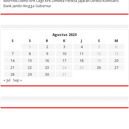
‎MAPPAN Demo KPK Lagi! KPK Diminta Periksa Jajaran Direksi Komisaris
Bank Jambi Hingga Gubernur ‎
Agustus 2023
S
S
R
K
J
S
M
1
2
3
4
5
6
7
8
9
10
11
12
13
14
15
16
17
18
19
20
21
22
23
24
25
26
27
28
29
30
31
« Jul
Sep »