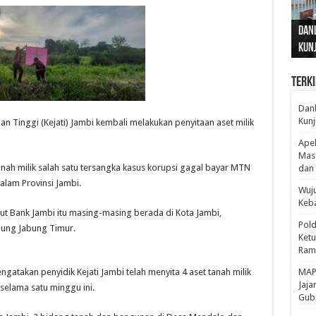
Gub
Gube
Sos
Dan
Sila
Edu
Cepa
Nusa
Kunj
Jamb
Pen
Pen
den
Terki
Danl
Kunj
n Tinggi (Kejati) Jambi kembali melakukan penyitaan aset milik
Apel
Mass
tanah milik salah satu tersangka kasus korupsi gagal bayar MTN
dan 
alam Provinsi Jambi.
Wuju
Keba
ut Bank Jambi itu masing-masing berada di Kota Jambi,
Pold
ung Jabung Timur.
Ketu
Rama
ngatakan penyidik Kejati Jambi telah menyita 4 aset tanah milik
‎MAP
Jaja
 selama satu minggu ini.
Gube