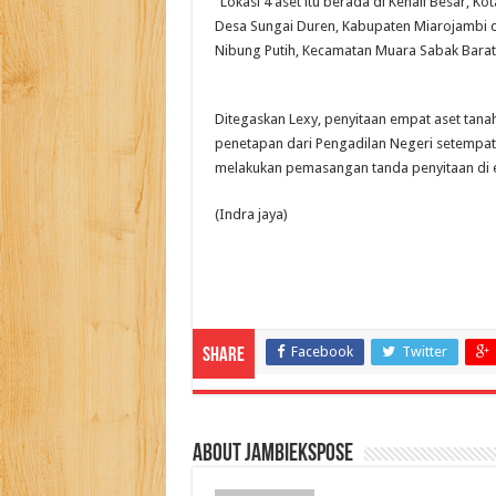
“Lokasi 4 aset itu berada di Kenali Besar, 
Desa Sungai Duren, Kabupaten Miarojambi d
Nibung Putih, Kecamatan Muara Sabak Barat
Ditegaskan Lexy, penyitaan empat aset tanah
penetapan dari Pengadilan Negeri setempat 
melakukan pemasangan tanda penyitaan di em
(Indra jaya)
Facebook
Twitter
Share
About jambiekspose