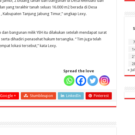
Kota Jambi, 2 bidang tanah dan bangunan di Desa Mendalo dan
an yang terakhir tanah seluas 16.000 m2 berada di Desa
 , Kabupaten Tanjung Jabung Timur,” ungkap Lexy.
S
 dan bangunan milik YEH itu dilakukan setelah mendapat surat
serta dihadiri penasehat hukum tersangka. “Tim juga telah
7
pat lokasi tersebut,” kata Lexy.
1
2
2
« Jul
Spread the love
Google +
Stumbleupon
LinkedIn
Pinterest