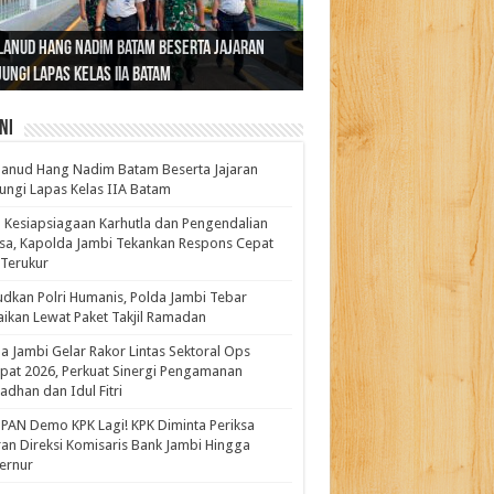
ernur Al Haris: Lomba Cerdas Cermat Sarana
rnur Al Haris Dorong Koperasi Merah Putih
ok Fenomenal yang Menggetarkan
lanud Hang Nadim Batam Beserta Jajaran
turahmi dan Reses Komite I DPD RI di Polda
kasi Pembentukan Karakter Generasi
t Beroperasi Agar Bisa Layani Masyarakat
ntara: Ratu Wangsa, Wanita Berkelas
ungi Lapas Kelas IIA Batam
i Bahas Sinergitas Penanganan Narkotika
erus
uhi Kebutuhannya
gan Pengaruh Internasional
ni
anud Hang Nadim Batam Beserta Jajaran
ungi Lapas Kelas IIA Batam
 Kesiapsiagaan Karhutla dan Pengendalian
a, Kapolda Jambi Tekankan Respons Cepat
Terukur
dkan Polri Humanis, Polda Jambi Tebar
ikan Lewat Paket Takjil Ramadan
a Jambi Gelar Rakor Lintas Sektoral Ops
pat 2026, Perkuat Sinergi Pengamanan
dhan dan Idul Fitri
PAN Demo KPK Lagi! KPK Diminta Periksa
ran Direksi Komisaris Bank Jambi Hingga
rnur ‎