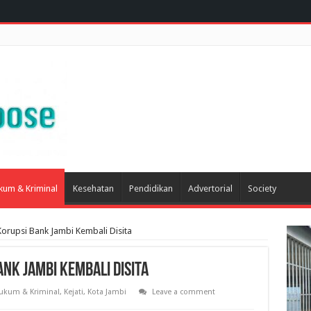
kum & Kriminal
Kesehatan
Pendidikan
Advertorial
Society
Korupsi Bank Jambi Kembali Disita
nk Jambi Kembali Disita
ukum & Kriminal
,
Kejati
,
Kota Jambi
Leave a comment