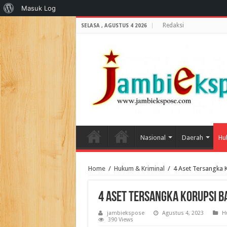
Tentang
Masuk Log
WordPress
Redaksi
SELASA , AGUSTUS 4 2026
Nasional
Daerah
Hu
Home
/
Hukum & Kriminal
/
4 Aset Tersangka 
4 Aset Tersangka Korupsi Ba
jambiekspose
Agustus 4, 2023
H
390 Views