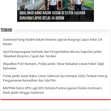
Gubernur Al Haris: Lomba Cerdas Cermat Sarana
Gubernur Al Haris Dorong Koperasi Merah Putih
Sosok Fenomenal yang Menggetarkan
Danlanud Hang Nadim Batam Beserta Jajaran
Silaturahmi dan Reses Komite I DPD RI di Polda
Edukasi Pembentukan Karakter Generasi
Cepat Beroperasi Agar Bisa Layani Masyarakat
Nusantara: Ratu Wangsa, Wanita Berkelas
Kunjungi Lapas Kelas IIA Batam
Jambi Bahas Sinergitas Penanganan Narkotika
Penerus
Penuhi Kebutuhannya
dengan Pengaruh Internasional
Terkini
Danlanud Hang Nadim Batam Beserta Jajaran Kunjungi Lapas Kelas IIA
Batam
Apel Kesiapsiagaan Karhutla dan Pengendalian Massa, Kapolda Jambi
Tekankan Respons Cepat dan Terukur
Wujudkan Polri Humanis, Polda Jambi Tebar Kebaikan Lewat Paket Takjil
Ramadan
Polda Jambi Gelar Rakor Lintas Sektoral Ops Ketupat 2026, Perkuat Sinergi
Pengamanan Ramadhan dan Idul Fitri
‎MAPPAN Demo KPK Lagi! KPK Diminta Periksa Jajaran Direksi Komisaris
Bank Jambi Hingga Gubernur ‎