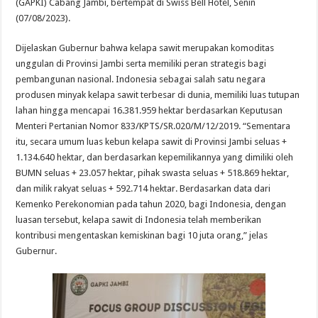
(GAPKI) Cabang Jambi, bertempat di Swiss Bell Hotel, Senin
(07/08/2023).
Dijelaskan Gubernur bahwa kelapa sawit merupakan komoditas
unggulan di Provinsi Jambi serta memiliki peran strategis bagi
pembangunan nasional. Indonesia sebagai salah satu negara
produsen minyak kelapa sawit terbesar di dunia, memiliki luas tutupan
lahan hingga mencapai 16.381.959 hektar berdasarkan Keputusan
Menteri Pertanian Nomor 833/KPTS/SR.020/M/12/2019. “Sementara
itu, secara umum luas kebun kelapa sawit di Provinsi Jambi seluas +
1.134.640 hektar, dan berdasarkan kepemilikannya yang dimiliki oleh
BUMN seluas + 23.057 hektar, pihak swasta seluas + 518.869 hektar,
dan milik rakyat seluas + 592.714 hektar. Berdasarkan data dari
Kemenko Perekonomian pada tahun 2020, bagi Indonesia, dengan
luasan tersebut, kelapa sawit di Indonesia telah memberikan
kontribusi mengentaskan kemiskinan bagi 10 juta orang,” jelas
Gubernur.