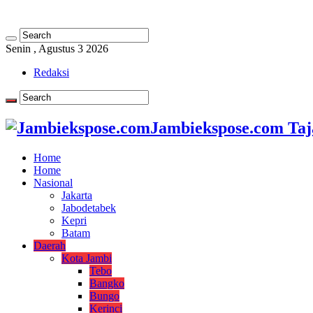
Senin , Agustus 3 2026
Redaksi
Jambiekspose.com Taj
Home
Home
Nasional
Jakarta
Jabodetabek
Kepri
Batam
Daerah
Kota Jambi
Tebo
Bangko
Bungo
Kerinci