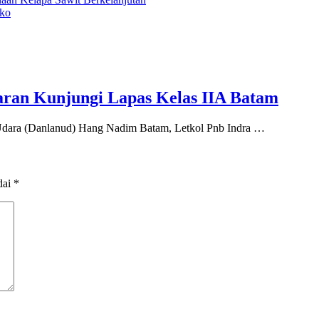
gko
ran Kunjungi Lapas Kelas IIA Batam
ara (Danlanud) Hang Nadim Batam, Letkol Pnb Indra …
dai
*