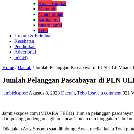
Kuala Tungkal
Merangin
Muara bulian
Sarolangun
muaro jambi
Tebo
Hukum & Kriminal
Kesehatan
Pendidikan
Advertorial
Society
Home
/
Daerah
/
Jumlah Pelanggan Pascabayar di PLN ULP Muara 
Jumlah Pelanggan Pascabayar di PLN UL
jambiekspose
Agustus 8, 2023
Daerah
,
Tebo
Leave a comment
921 V
Jambiekspose.com (MUARA TEBO)- Jumlah pelanggan pascabayar di P
dari pelanggan dengan tagihan lancar 1 bulan dan tunggakan 2 bulan k
Dikatakan Aziz Susanto saat dihubungi Awak media, kalau Total piut