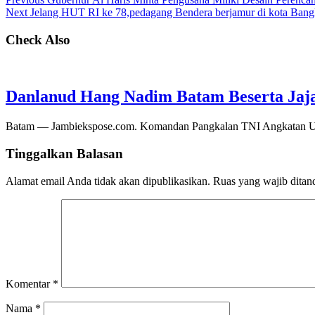
Next
Jelang HUT RI ke 78,pedagang Bendera berjamur di kota Ban
Check Also
Danlanud Hang Nadim Batam Beserta Jaja
Batam — Jambiekspose.com. Komandan Pangkalan TNI Angkatan Ud
Tinggalkan Balasan
Alamat email Anda tidak akan dipublikasikan.
Ruas yang wajib ditan
Komentar
*
Nama
*