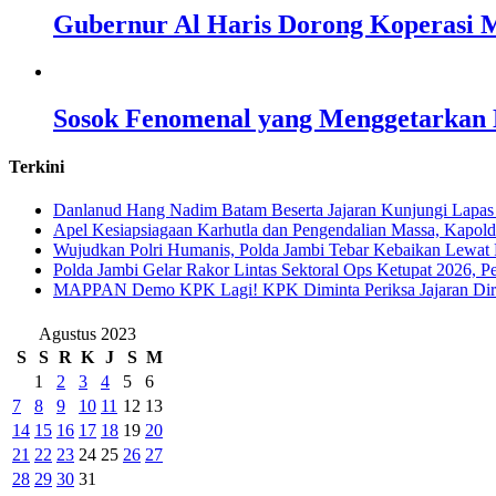
Gubernur Al Haris Dorong Koperasi M
Sosok Fenomenal yang Menggetarkan N
Terkini
Danlanud Hang Nadim Batam Beserta Jajaran Kunjungi Lapas
Apel Kesiapsiagaan Karhutla dan Pengendalian Massa, Kapol
Wujudkan Polri Humanis, Polda Jambi Tebar Kebaikan Lewat 
Polda Jambi Gelar Rakor Lintas Sektoral Ops Ketupat 2026, P
‎MAPPAN Demo KPK Lagi! KPK Diminta Periksa Jajaran Direk
Agustus 2023
S
S
R
K
J
S
M
1
2
3
4
5
6
7
8
9
10
11
12
13
14
15
16
17
18
19
20
21
22
23
24
25
26
27
28
29
30
31