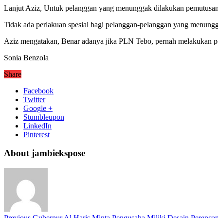
Lanjut Aziz, Untuk pelanggan yang menunggak dilakukan pemutusan s
Tidak ada perlakuan spesial bagi pelanggan-pelanggan yang menu
Aziz mengatakan, Benar adanya jika PLN Tebo, pernah melakukan pe
Sonia Benzola
Share
Facebook
Twitter
Google +
Stumbleupon
LinkedIn
Pinterest
About jambiekspose
Previous
Gubernur Al Haris Minta Pengusaha Miliki Desain Perencan