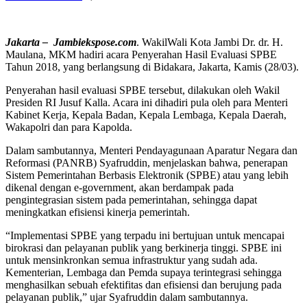
Jakarta – Jambiekspose.com
. WakilWali Kota Jambi Dr. dr. H.
Maulana, MKM hadiri acara Penyerahan Hasil Evaluasi SPBE
Tahun 2018, yang berlangsung di Bidakara, Jakarta, Kamis (28/03).
Penyerahan hasil evaluasi SPBE tersebut, dilakukan oleh Wakil
Presiden RI Jusuf Kalla. Acara ini dihadiri pula oleh para Menteri
Kabinet Kerja, Kepala Badan, Kepala Lembaga, Kepala Daerah,
Wakapolri dan para Kapolda.
Dalam sambutannya, Menteri Pendayagunaan Aparatur Negara dan
Reformasi (PANRB) Syafruddin, menjelaskan bahwa, penerapan
Sistem Pemerintahan Berbasis Elektronik (SPBE) atau yang lebih
dikenal dengan e-government, akan berdampak pada
pengintegrasian sistem pada pemerintahan, sehingga dapat
meningkatkan efisiensi kinerja pemerintah.
“Implementasi SPBE yang terpadu ini bertujuan untuk mencapai
birokrasi dan pelayanan publik yang berkinerja tinggi. SPBE ini
untuk mensinkronkan semua infrastruktur yang sudah ada.
Kementerian, Lembaga dan Pemda supaya terintegrasi sehingga
menghasilkan sebuah efektifitas dan efisiensi dan berujung pada
pelayanan publik,” ujar Syafruddin dalam sambutannya.