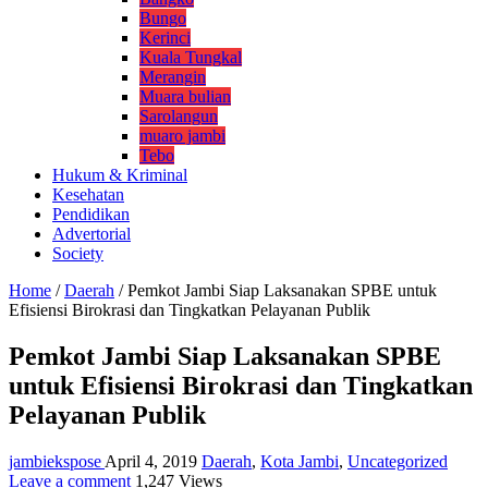
Bungo
Kerinci
Kuala Tungkal
Merangin
Muara bulian
Sarolangun
muaro jambi
Tebo
Hukum & Kriminal
Kesehatan
Pendidikan
Advertorial
Society
Home
/
Daerah
/
Pemkot Jambi Siap Laksanakan SPBE untuk
Efisiensi Birokrasi dan Tingkatkan Pelayanan Publik
Pemkot Jambi Siap Laksanakan SPBE
untuk Efisiensi Birokrasi dan Tingkatkan
Pelayanan Publik
jambiekspose
April 4, 2019
Daerah
,
Kota Jambi
,
Uncategorized
Leave a comment
1,247 Views