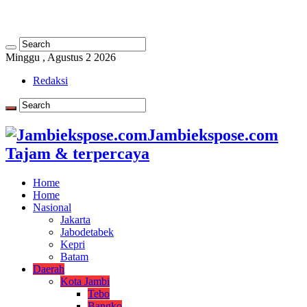
Minggu , Agustus 2 2026
Redaksi
Jambiekspose.com
Tajam & terpercaya
Home
Home
Nasional
Jakarta
Jabodetabek
Kepri
Batam
Daerah
Kota Jambi
Tebo
Bangko