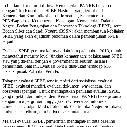
Lebih lanjut, menurut dirinya Kementerian PANRB bersama
dengan Tim Koordinasi SPBE Nasional yang terdiri dari
Kementerian Komunikasi dan Informatika, Kementerian
PPN/Bappenas, Kementerian Keuangan, Kementerian Dalam
Negeri, Badan Pengkajian dan Penerapan Teknologi (BPPT), serta
Badan Siber dan Sandi Negara (BSSN) akan membangun kebijakan
SPBE yang akan dijadikan pedoman dalam pembangunan SPBE
terpadu.
Evaluasi SPBE pertama kalinya dilakukan pada tahun 2018, untuk
mengetahui maturity level (tingkat kematangan) pelaksanaan SPBE
atau yang dikenal dengan e-government di seluruh instansi
pemerintah. Saat ini, Evaluasi SPBE dilakukan terhadap 616
instansi pusat, Polri dan Pemda.
Tahapan evaluasi SPBE sendiri terdiri dari sosialisasi evaluasi
SPBE, evaluasi mandiri, evaluasi dokumen, wawancara, dan
observasi lapangan. Untuk mendapatkan penilaian evaluasi SPBE
yang objektif dan independen, Kementerian PANRB bekerja sama
dengan lima perguruan tinggi, yakni Universitas Indonesia,
Universitas Gadjah Mada, Politeknik Elektronika Negeri Surabaya,
Universitas Telkom, dan Universitas Gunadarma.
Melalui evaluasi SPBE, pemerintah mendapatkan data baseline
pelaksanaan SPBE nasional. Data baseline ini akan digunakaan