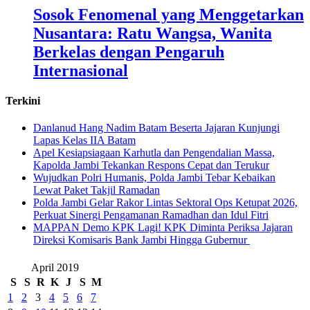
Sosok Fenomenal yang Menggetarkan
Nusantara: Ratu Wangsa, Wanita
Berkelas dengan Pengaruh
Internasional
Terkini
Danlanud Hang Nadim Batam Beserta Jajaran Kunjungi
Lapas Kelas IIA Batam
Apel Kesiapsiagaan Karhutla dan Pengendalian Massa,
Kapolda Jambi Tekankan Respons Cepat dan Terukur
Wujudkan Polri Humanis, Polda Jambi Tebar Kebaikan
Lewat Paket Takjil Ramadan
Polda Jambi Gelar Rakor Lintas Sektoral Ops Ketupat 2026,
Perkuat Sinergi Pengamanan Ramadhan dan Idul Fitri
‎MAPPAN Demo KPK Lagi! KPK Diminta Periksa Jajaran
Direksi Komisaris Bank Jambi Hingga Gubernur ‎
April 2019
S
S
R
K
J
S
M
1
2
3
4
5
6
7