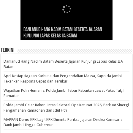
Gubernur Al Haris: Lomba Cerdas Cermat Sarana
Gubernur Al Haris Dorong Koperasi Merah Putih
Sosok Fenomenal yang Menggetarkan
Danlanud Hang Nadim Batam Beserta Jajaran
Silaturahmi dan Reses Komite I DPD RI di Polda
Edukasi Pembentukan Karakter Generasi
Cepat Beroperasi Agar Bisa Layani Masyarakat
Nusantara: Ratu Wangsa, Wanita Berkelas
Kunjungi Lapas Kelas IIA Batam
Jambi Bahas Sinergitas Penanganan Narkotika
Penerus
Penuhi Kebutuhannya
dengan Pengaruh Internasional
Terkini
Danlanud Hang Nadim Batam Beserta Jajaran Kunjungi Lapas Kelas IIA
Batam
Apel Kesiapsiagaan Karhutla dan Pengendalian Massa, Kapolda Jambi
Tekankan Respons Cepat dan Terukur
Wujudkan Polri Humanis, Polda Jambi Tebar Kebaikan Lewat Paket Takjil
Ramadan
Polda Jambi Gelar Rakor Lintas Sektoral Ops Ketupat 2026, Perkuat Sinergi
Pengamanan Ramadhan dan Idul Fitri
‎MAPPAN Demo KPK Lagi! KPK Diminta Periksa Jajaran Direksi Komisaris
Bank Jambi Hingga Gubernur ‎