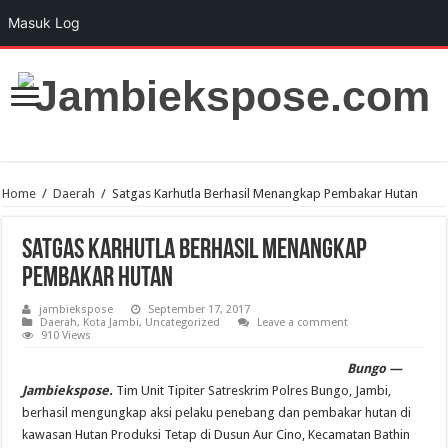
Masuk Log
Home
/
Daerah
/
Satgas Karhutla Berhasil Menangkap Pembakar Hutan
Satgas Karhutla Berhasil Menangkap
Pembakar Hutan
jambiekspose
September 17, 2017
Daerah
,
Kota Jambi
,
Uncategorized
Leave a comment
910 Views
Bungo —
Jambiekspose.
Tim
Unit Tipiter Satreskrim Polres Bungo, Jambi,
berhasil mengungkap aksi pelaku penebang dan pembakar hutan di
kawasan Hutan Produksi Tetap di Dusun Aur Cino, Kecamatan Bathin