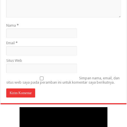
Nama
*
Email
*
Situs Web
Simpan nama, email, dan
situs web saya pada peramban ini untuk komentar saya berikutnya.