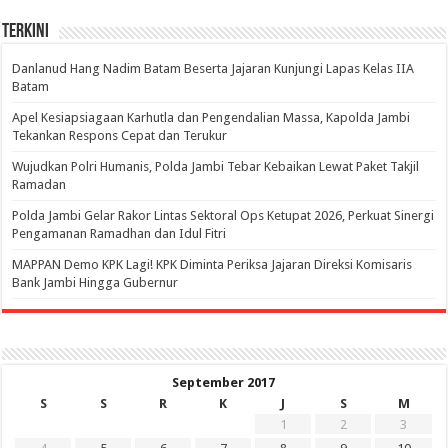
Terkini
Danlanud Hang Nadim Batam Beserta Jajaran Kunjungi Lapas Kelas IIA
Batam
Apel Kesiapsiagaan Karhutla dan Pengendalian Massa, Kapolda Jambi
Tekankan Respons Cepat dan Terukur
Wujudkan Polri Humanis, Polda Jambi Tebar Kebaikan Lewat Paket Takjil
Ramadan
Polda Jambi Gelar Rakor Lintas Sektoral Ops Ketupat 2026, Perkuat Sinergi
Pengamanan Ramadhan dan Idul Fitri
‎MAPPAN Demo KPK Lagi! KPK Diminta Periksa Jajaran Direksi Komisaris
Bank Jambi Hingga Gubernur ‎
September 2017
S
S
R
K
J
S
M
1
2
3