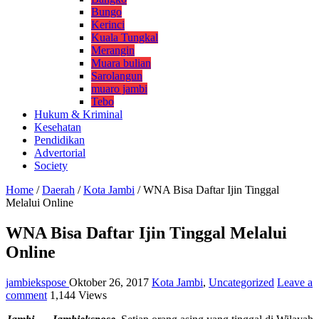
Bungo
Kerinci
Kuala Tungkal
Merangin
Muara bulian
Sarolangun
muaro jambi
Tebo
Hukum & Kriminal
Kesehatan
Pendidikan
Advertorial
Society
Home
/
Daerah
/
Kota Jambi
/
WNA Bisa Daftar Ijin Tinggal
Melalui Online
WNA Bisa Daftar Ijin Tinggal Melalui
Online
jambiekspose
Oktober 26, 2017
Kota Jambi
,
Uncategorized
Leave a
comment
1,144 Views