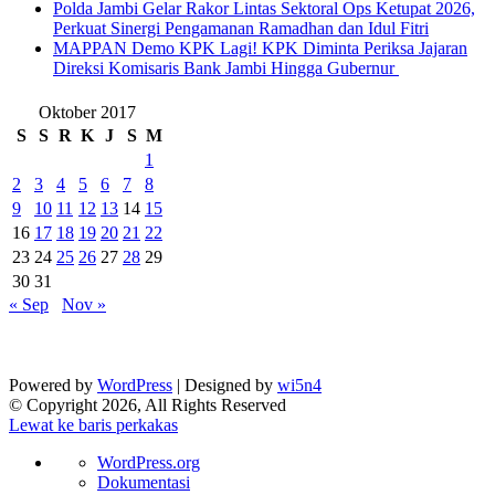
Polda Jambi Gelar Rakor Lintas Sektoral Ops Ketupat 2026,
Perkuat Sinergi Pengamanan Ramadhan dan Idul Fitri
‎MAPPAN Demo KPK Lagi! KPK Diminta Periksa Jajaran
Direksi Komisaris Bank Jambi Hingga Gubernur ‎
Oktober 2017
S
S
R
K
J
S
M
1
2
3
4
5
6
7
8
9
10
11
12
13
14
15
16
17
18
19
20
21
22
23
24
25
26
27
28
29
30
31
« Sep
Nov »
Powered by
WordPress
| Designed by
wi5n4
© Copyright 2026, All Rights Reserved
Lewat ke baris perkakas
Tentang
WordPress.org
WordPress
Dokumentasi