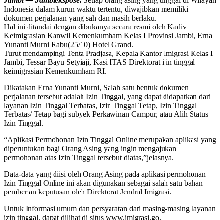
Jambi — Jambiekspose.
Setiap orang asing yang tinggal di Wilayah
Indonesia dalam kurun waktu tertentu, diwajibkan memiliki
dokumen perjalanan yang sah dan masih berlaku.
Hal ini ditandai dengan dibukanya secara resmi oleh Kadiv
Keimigrasian Kanwil Kemenkumham Kelas I Provinsi Jambi, Erna
Yunanti Murni Rabu(25/10) Hotel Grand.
Turut mendampingi Tenta Pradjasa, Kepala Kantor Imigrasi Kelas I
Jambi, Tessar Bayu Setyiaji, Kasi ITAS Direktorat ijin tinggal
keimigrasian Kemenkumham RI.
Dikatakan Erna Yunanti Murni, Salah satu bentuk dokumen
perjalanan tersebut adalah Izin Tinggal, yang dapat didapatkan dari
layanan Izin Tinggal Terbatas, Izin Tinggal Tetap, Izin Tinggal
Terbatas/ Tetap bagi subyek Perkawinan Campur, atau Alih Status
Izin Tinggal.
“Aplikasi Permohonan Izin Tinggal Online merupakan aplikasi yang
diperuntukan bagi Orang Asing yang ingin mengajukan
permohonan atas Izin Tinggal tersebut diatas,”jelasnya.
Data-data yang diisi oleh Orang Asing pada aplikasi permohonan
Izin Tinggal Online ini akan digunakan sebagai salah satu bahan
pemberian keputusan oleh Direktorat Jendral Imigrasi.
Untuk Informasi umum dan persyaratan dari masing-masing layanan
izin tinggal, dapat dilihat di situs www.imigrasi.go.