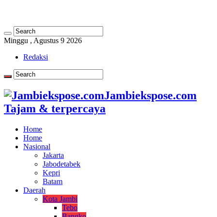
Minggu , Agustus 9 2026
Redaksi
Jambiekspose.com
Tajam & terpercaya
Home
Home
Nasional
Jakarta
Jabodetabek
Kepri
Batam
Daerah
Kota Jambi
Tebo
Bangko