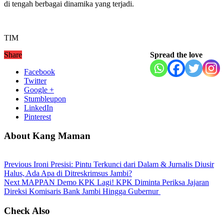
di tengah berbagai dinamika yang terjadi.
TIM
Share
Spread the love
Facebook
Twitter
Google +
Stumbleupon
LinkedIn
Pinterest
About Kang Maman
Previous
Ironi Presisi: Pintu Terkunci dari Dalam & Jurnalis Diusir
Halus, Ada Apa di Ditreskrimsus Jambi?
Next
‎MAPPAN Demo KPK Lagi! KPK Diminta Periksa Jajaran
Direksi Komisaris Bank Jambi Hingga Gubernur ‎
Check Also