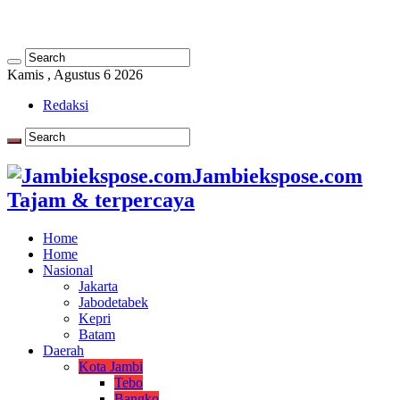
Kamis , Agustus 6 2026
Redaksi
Jambiekspose.com
Tajam & terpercaya
Home
Home
Nasional
Jakarta
Jabodetabek
Kepri
Batam
Daerah
Kota Jambi
Tebo
Bangko