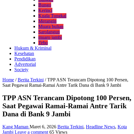
Bungo
Kerinci
Kuala Tungkal
Merangin
Muara bulian
Sarolangun
muaro jambi
Tebo
Hukum & Kriminal
Kesehatan
Pendidikan
Advertorial
Society
Home
/
Berita Terkini
/
TPP ASN Terancam Dipotong 100 Persen,
Saat Pegawai Ramai-Ramai Antre Tarik Dana di Bank 9 Jambi
TPP ASN Terancam Dipotong 100 Persen,
Saat Pegawai Ramai-Ramai Antre Tarik
Dana di Bank 9 Jambi
Kang Maman
Maret 6, 2026
Berita Terkini
,
Headline News
,
Kota
Jambi
Leave a comment
65 Views