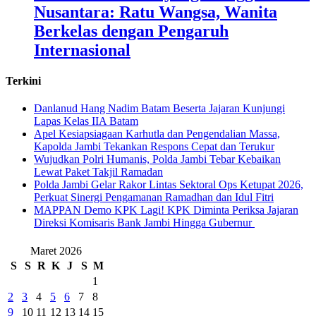
Nusantara: Ratu Wangsa, Wanita
Berkelas dengan Pengaruh
Internasional
Terkini
Danlanud Hang Nadim Batam Beserta Jajaran Kunjungi
Lapas Kelas IIA Batam
Apel Kesiapsiagaan Karhutla dan Pengendalian Massa,
Kapolda Jambi Tekankan Respons Cepat dan Terukur
Wujudkan Polri Humanis, Polda Jambi Tebar Kebaikan
Lewat Paket Takjil Ramadan
Polda Jambi Gelar Rakor Lintas Sektoral Ops Ketupat 2026,
Perkuat Sinergi Pengamanan Ramadhan dan Idul Fitri
‎MAPPAN Demo KPK Lagi! KPK Diminta Periksa Jajaran
Direksi Komisaris Bank Jambi Hingga Gubernur ‎
Maret 2026
S
S
R
K
J
S
M
1
2
3
4
5
6
7
8
9
10
11
12
13
14
15