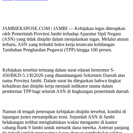
JAMBIEKSPOSE.COM | JAMBI — Kebijakan tegas diterapkan
oleh Pemerintah Provinsi Jambi terhadap Aparatur Sipil Negara
(ASN) yang tidak disiplin dalam menjalankan tugas. Melalui aturan
terbaru, ASN yang terbukti bolos kerja terancam kehilangan
Tambahan Penghasilan Pegawai (TPP) hingga 100 persen.
Kebijakan tersebut tertuang dalam surat edaran bernomor S-
450/BKD-5.1/II/2026 yang ditandatangani Sekretaris Daerah atas
nama Provinsi Jambi. Dalam surat itu ditegaskan bahwa tingkat
kehadiran dan disiplin kerja menjadi indikator utama dalam
pemberian TPP bagi seluruh ASN di lingkungan pemerintah daerah.
Namun di tengah penerapan kebijakan disiplin tersebut, kondisi di
lapangan justru menampilkan ironi. Sejumlah ASN di Jambi
belakangan terlihat menghabiskan waktu mengantre di kantor
cabang Bank 9 Jambi untuk menarik dana mereka. Antrean panjang
itu terjadi setelah mencuatnya kasus dugaan pembobolan sekitar