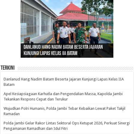
Gubernur Al Haris: Lomba Cerdas Cermat Sarana
Gubernur Al Haris Dorong Koperasi Merah Putih
Sosok Fenomenal yang Menggetarkan
Danlanud Hang Nadim Batam Beserta Jajaran
Silaturahmi dan Reses Komite I DPD RI di Polda
Edukasi Pembentukan Karakter Generasi
Cepat Beroperasi Agar Bisa Layani Masyarakat
Nusantara: Ratu Wangsa, Wanita Berkelas
Kunjungi Lapas Kelas IIA Batam
Jambi Bahas Sinergitas Penanganan Narkotika
Penerus
Penuhi Kebutuhannya
dengan Pengaruh Internasional
Terkini
Danlanud Hang Nadim Batam Beserta Jajaran Kunjungi Lapas Kelas IIA
Batam
Apel Kesiapsiagaan Karhutla dan Pengendalian Massa, Kapolda Jambi
Tekankan Respons Cepat dan Terukur
Wujudkan Polri Humanis, Polda Jambi Tebar Kebaikan Lewat Paket Takjil
Ramadan
Polda Jambi Gelar Rakor Lintas Sektoral Ops Ketupat 2026, Perkuat Sinergi
Pengamanan Ramadhan dan Idul Fitri