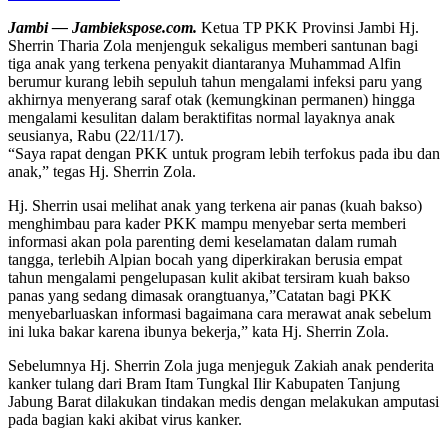
Jambi — Jambiekspose.com.
Ketua TP PKK Provinsi Jambi Hj.
Sherrin Tharia Zola menjenguk sekaligus memberi santunan bagi
tiga anak yang terkena penyakit diantaranya Muhammad Alfin
berumur kurang lebih sepuluh tahun mengalami infeksi paru yang
akhirnya menyerang saraf otak (kemungkinan permanen) hingga
mengalami kesulitan dalam beraktifitas normal layaknya anak
seusianya, Rabu (22/11/17).
“Saya rapat dengan PKK untuk program lebih terfokus pada ibu dan
anak,” tegas Hj. Sherrin Zola.
Hj. Sherrin usai melihat anak yang terkena air panas (kuah bakso)
menghimbau para kader PKK mampu menyebar serta memberi
informasi akan pola parenting demi keselamatan dalam rumah
tangga, terlebih Alpian bocah yang diperkirakan berusia empat
tahun mengalami pengelupasan kulit akibat tersiram kuah bakso
panas yang sedang dimasak orangtuanya,”Catatan bagi PKK
menyebarluaskan informasi bagaimana cara merawat anak sebelum
ini luka bakar karena ibunya bekerja,” kata Hj. Sherrin Zola.
Sebelumnya Hj. Sherrin Zola juga menjeguk Zakiah anak penderita
kanker tulang dari Bram Itam Tungkal Ilir Kabupaten Tanjung
Jabung Barat dilakukan tindakan medis dengan melakukan amputasi
pada bagian kaki akibat virus kanker.