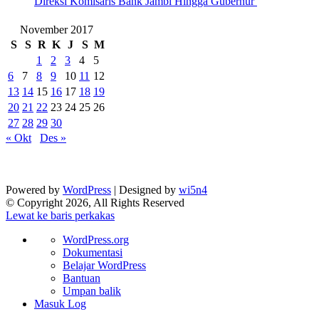
Direksi Komisaris Bank Jambi Hingga Gubernur ‎
November 2017
S
S
R
K
J
S
M
1
2
3
4
5
6
7
8
9
10
11
12
13
14
15
16
17
18
19
20
21
22
23
24
25
26
27
28
29
30
« Okt
Des »
Powered by
WordPress
| Designed by
wi5n4
© Copyright 2026, All Rights Reserved
Lewat ke baris perkakas
Tentang
WordPress.org
WordPress
Dokumentasi
Belajar WordPress
Bantuan
Umpan balik
Masuk Log