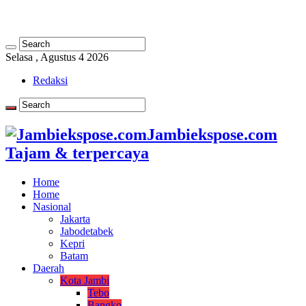
Selasa , Agustus 4 2026
Redaksi
Jambiekspose.com
Tajam & terpercaya
Home
Home
Nasional
Jakarta
Jabodetabek
Kepri
Batam
Daerah
Kota Jambi
Tebo
Bangko