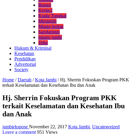
Bungo
Kerinci
Kuala Tungkal
Merangin
Muara bulian
Sarolangun
muaro jambi
Tebo
Hukum & Kriminal
Kesehatan
Pendidikan
Advertorial
Society
Home
/
Daerah
/
Kota Jambi
/
Hj. Sherrin Fokuskan Program PKK
terkait Keselamatan dan Kesehatan Ibu dan Anak
Hj. Sherrin Fokuskan Program PKK
terkait Keselamatan dan Kesehatan Ibu
dan Anak
jambiekspose
November 22, 2017
Kota Jambi
,
Uncategorized
Leave a comment
951 Views