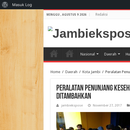
Tentang
Masuk Log
WordPress
Redaksi
MINGGU , AGUSTUS 9 2026
Nasional
Daerah
Hu
Home
/
Daerah
/
Kota Jambi
/
Peralatan Pen
Peralatan Penunjang Keseh
Ditambahkan
jambiekspose
November 27, 2017