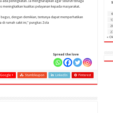
lalu ada peningkatan. Ia mengharapkan agar seluruh tenaga
S
rus meningkatkan kualitas pelayanan kepada masyarakat.
6
 bagus, dengan demikian, tentunya dapat memperhatikan
1
di rumah sakit ini,” pungkas Zola
2
2
« Ok
Spread the love
Google +
Stumbleupon
LinkedIn
Pinterest