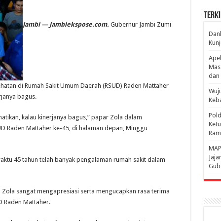
Terki
Jambi — Jambiekspose.com.
Gubernur Jambi Zumi
Danl
Kunj
Apel
Mass
dan 
ehatan di Rumah Sakit Umum Daerah (RSUD) Raden Mattaher
Wuju
rjanya bagus.
Keba
Pold
hatikan, kalau kinerjanya bagus,” papar Zola dalam
Ketu
D Raden Mattaher ke-45, di halaman depan, Minggu
Rama
‎MAP
Jaja
waktu 45 tahun telah banyak pengalaman rumah sakit dalam
Gube
g Zola sangat mengapresiasi serta mengucapkan rasa terima
D Raden Mattaher.