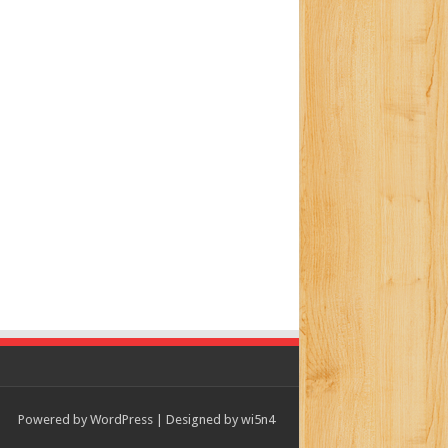
Powered by
WordPress
| Designed by
wi5n4