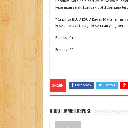
Pasalnya, kata Zola dari waktu ke waktu se
kesehatan selalu kompak, solid dan juga te
“Kuncinya BLUD RSUD Raden Mattaher harus
kesejahteraan tenaga kesehatan yang berada 
Penulis : Inro
Editor : k20
Facebook
Twitter
Share
About jambiekspose