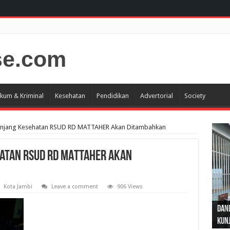
kum & Kriminal
Kesehatan
Pendidikan
Advertorial
Society
unjang Kesehatan RSUD RD MATTAHER Akan Ditambahkan
atan RSUD RD MATTAHER Akan
Kota Jambi
Leave a comment
906 Views
Gub
Gube
Sos
Dan
Sila
Edu
Cepa
Nusa
Kunj
Jamb
Pen
Pen
den