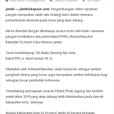
Kota Jambi
,
Uncategorized
Leave a comment
954 Views
Jambi — Jambiekspose.com.
Pengembangan sektor tanaman
pangan merupakan salah satu strategi kunci dalam memacu
pertumbuhan ekonomi pada masa yang akan datang.
Hal ini ditandai dengan dibukanya secara resmi oleh Kadis tanaman
pangan hortikultura dan peternakan(TPHP), Ahmad Maushul
Rabu(06/12) Hotel Odua Weston Jambi.
Turut mendampingi Dit Akabi, Neneng Nur Aida
Kabid PPH, Ir. Nuril Hastuti. M. Si.
Dikatakan oleh Achmad Maushul, selain berperan sebagai sumber
penghasil devisa yang besar, juga merupakan sumber kehidupan bagi
sebagian besar penduduk Indonesia.
“mendukung pencapaian sasaran PAJALE (Padi, Jagung dan Kedele)
untuk tahun 2018 yang akan datang telah dialokasikan pada daerah
kabupaten kota, “jelasnya.
Alokasi Kabupaten kota Se-Provinsi Jambi ini berupa kegiatan