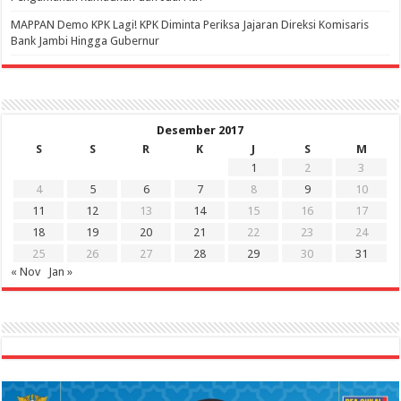
‎MAPPAN Demo KPK Lagi! KPK Diminta Periksa Jajaran Direksi Komisaris
Bank Jambi Hingga Gubernur ‎
Desember 2017
S
S
R
K
J
S
M
1
2
3
4
5
6
7
8
9
10
11
12
13
14
15
16
17
18
19
20
21
22
23
24
25
26
27
28
29
30
31
« Nov
Jan »