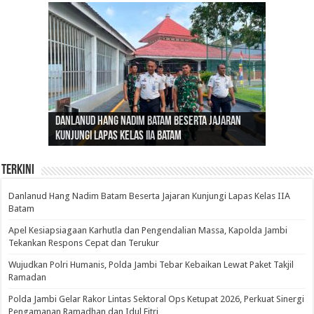
Gubernur Al Haris: Lomba Cerdas Cermat Sarana
Gubernur Al Haris Dorong Koperasi Merah Putih
Sosok Fenomenal yang Menggetarkan
Danlanud Hang Nadim Batam Beserta Jajaran
Silaturahmi dan Reses Komite I DPD RI di Polda
Edukasi Pembentukan Karakter Generasi
Cepat Beroperasi Agar Bisa Layani Masyarakat
Nusantara: Ratu Wangsa, Wanita Berkelas
Kunjungi Lapas Kelas IIA Batam
Jambi Bahas Sinergitas Penanganan Narkotika
Penerus
Penuhi Kebutuhannya
dengan Pengaruh Internasional
Terkini
Danlanud Hang Nadim Batam Beserta Jajaran Kunjungi Lapas Kelas IIA
Batam
Apel Kesiapsiagaan Karhutla dan Pengendalian Massa, Kapolda Jambi
Tekankan Respons Cepat dan Terukur
Wujudkan Polri Humanis, Polda Jambi Tebar Kebaikan Lewat Paket Takjil
Ramadan
Polda Jambi Gelar Rakor Lintas Sektoral Ops Ketupat 2026, Perkuat Sinergi
Pengamanan Ramadhan dan Idul Fitri