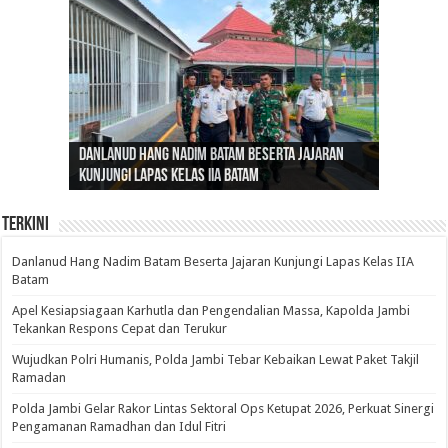
Gubernur Al Haris: Lomba Cerdas Cermat Sarana
Gubernur Al Haris Dorong Koperasi Merah Putih
Sosok Fenomenal yang Menggetarkan
Danlanud Hang Nadim Batam Beserta Jajaran
Silaturahmi dan Reses Komite I DPD RI di Polda
Edukasi Pembentukan Karakter Generasi
Cepat Beroperasi Agar Bisa Layani Masyarakat
Nusantara: Ratu Wangsa, Wanita Berkelas
Kunjungi Lapas Kelas IIA Batam
Jambi Bahas Sinergitas Penanganan Narkotika
Penerus
Penuhi Kebutuhannya
dengan Pengaruh Internasional
Terkini
Danlanud Hang Nadim Batam Beserta Jajaran Kunjungi Lapas Kelas IIA
Batam
Apel Kesiapsiagaan Karhutla dan Pengendalian Massa, Kapolda Jambi
Tekankan Respons Cepat dan Terukur
Wujudkan Polri Humanis, Polda Jambi Tebar Kebaikan Lewat Paket Takjil
Ramadan
Polda Jambi Gelar Rakor Lintas Sektoral Ops Ketupat 2026, Perkuat Sinergi
Pengamanan Ramadhan dan Idul Fitri