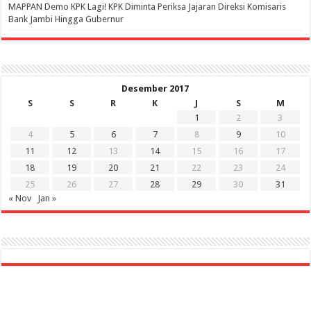
‎MAPPAN Demo KPK Lagi! KPK Diminta Periksa Jajaran Direksi Komisaris
Bank Jambi Hingga Gubernur ‎
Desember 2017
S
S
R
K
J
S
M
1
2
3
4
5
6
7
8
9
10
11
12
13
14
15
16
17
18
19
20
21
22
23
24
25
26
27
28
29
30
31
« Nov
Jan »