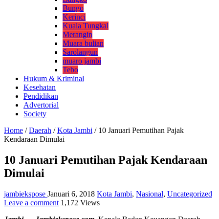
Bungo
Kerinci
Kuala Tungkal
Merangin
Muara bulian
Sarolangun
muaro jambi
Tebo
Hukum & Kriminal
Kesehatan
Pendidikan
Advertorial
Society
Home
/
Daerah
/
Kota Jambi
/
10 Januari Pemutihan Pajak
Kendaraan Dimulai
10 Januari Pemutihan Pajak Kendaraan
Dimulai
jambiekspose
Januari 6, 2018
Kota Jambi
,
Nasional
,
Uncategorized
Leave a comment
1,172 Views