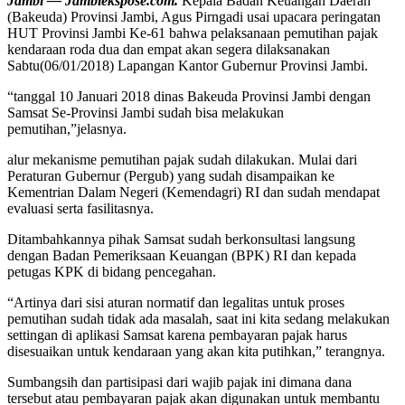
Jambi — Jambiekspose.com.
Kepala Badan Keuangan Daerah
(Bakeuda) Provinsi Jambi, Agus Pirngadi usai upacara peringatan
HUT Provinsi Jambi Ke-61 bahwa pelaksanaan pemutihan pajak
kendaraan roda dua dan empat akan segera dilaksanakan
Sabtu(06/01/2018) Lapangan Kantor Gubernur Provinsi Jambi.
“tanggal 10 Januari 2018 dinas Bakeuda Provinsi Jambi dengan
Samsat Se-Provinsi Jambi sudah bisa melakukan
pemutihan,”jelasnya.
alur mekanisme pemutihan pajak sudah dilakukan. Mulai dari
Peraturan Gubernur (Pergub) yang sudah disampaikan ke
Kementrian Dalam Negeri (Kemendagri) RI dan sudah mendapat
evaluasi serta fasilitasnya.
Ditambahkannya pihak Samsat sudah berkonsultasi langsung
dengan Badan Pemeriksaan Keuangan (BPK) RI dan kepada
petugas KPK di bidang pencegahan.
“Artinya dari sisi aturan normatif dan legalitas untuk proses
pemutihan sudah tidak ada masalah, saat ini kita sedang melakukan
settingan di aplikasi Samsat karena pembayaran pajak harus
disesuaikan untuk kendaraan yang akan kita putihkan,” terangnya.
Sumbangsih dan partisipasi dari wajib pajak ini dimana dana
tersebut atau pembayaran pajak akan digunakan untuk membantu