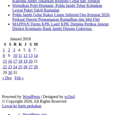
Kapolda Jambi Tekankan Respons Cepat dan Terukur
Wujudkan Polri Humanis, Polda Jambi Tebar Kebaikan
Lewat Paket Takjil Ramadan
Polda Jambi Gelar Rakor Lintas Sektoral Ops Ketupat 2026,
Perkuat Sinergi Pengamanan Ramadhan dan Idul Fitri
‎MAPPAN Demo KPK Lagi! KPK Diminta Periksa Jajaran
Direksi Komisaris Bank Jambi Hingga Gubernur ‎
Januari 2018
S
S
R
K
J
S
M
1
2
3
4
5
6
7
8
9
10
11
12
13
14
15
16
17
18
19
20
21
22
23
24
25
26
27
28
29
30
31
« Des
Feb »
Powered by
WordPress
| Designed by
wi5n4
© Copyright 2026, All Rights Reserved
Lewat ke baris perkakas
Tentang
WordPress.org