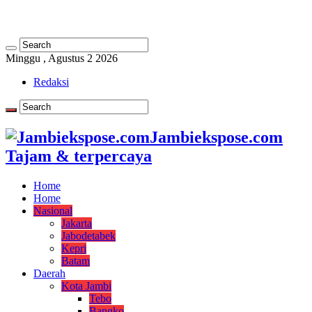
Minggu , Agustus 2 2026
Redaksi
Jambiekspose.com
Tajam & terpercaya
Home
Home
Nasional
Jakarta
Jabodetabek
Kepri
Batam
Daerah
Kota Jambi
Tebo
Bangko