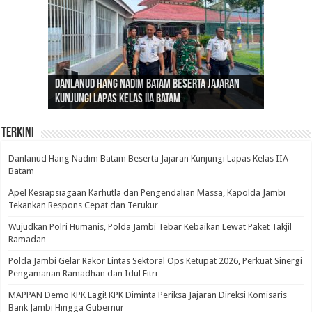
Gubernur Al Haris: Lomba Cerdas Cermat Sarana
Gubernur Al Haris Dorong Koperasi Merah Putih
Sosok Fenomenal yang Menggetarkan
Danlanud Hang Nadim Batam Beserta Jajaran
Silaturahmi dan Reses Komite I DPD RI di Polda
Edukasi Pembentukan Karakter Generasi
Cepat Beroperasi Agar Bisa Layani Masyarakat
Nusantara: Ratu Wangsa, Wanita Berkelas
Kunjungi Lapas Kelas IIA Batam
Jambi Bahas Sinergitas Penanganan Narkotika
Penerus
Penuhi Kebutuhannya
dengan Pengaruh Internasional
Terkini
Danlanud Hang Nadim Batam Beserta Jajaran Kunjungi Lapas Kelas IIA
Batam
Apel Kesiapsiagaan Karhutla dan Pengendalian Massa, Kapolda Jambi
Tekankan Respons Cepat dan Terukur
Wujudkan Polri Humanis, Polda Jambi Tebar Kebaikan Lewat Paket Takjil
Ramadan
Polda Jambi Gelar Rakor Lintas Sektoral Ops Ketupat 2026, Perkuat Sinergi
Pengamanan Ramadhan dan Idul Fitri
‎MAPPAN Demo KPK Lagi! KPK Diminta Periksa Jajaran Direksi Komisaris
Bank Jambi Hingga Gubernur ‎