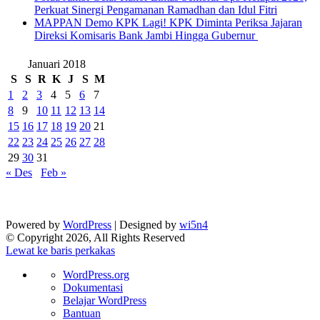
Perkuat Sinergi Pengamanan Ramadhan dan Idul Fitri
‎MAPPAN Demo KPK Lagi! KPK Diminta Periksa Jajaran
Direksi Komisaris Bank Jambi Hingga Gubernur ‎
Januari 2018
S
S
R
K
J
S
M
1
2
3
4
5
6
7
8
9
10
11
12
13
14
15
16
17
18
19
20
21
22
23
24
25
26
27
28
29
30
31
« Des
Feb »
Powered by
WordPress
| Designed by
wi5n4
© Copyright 2026, All Rights Reserved
Lewat ke baris perkakas
Tentang
WordPress.org
WordPress
Dokumentasi
Belajar WordPress
Bantuan