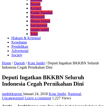
Bungo
Kerinci
Kuala Tungkal
Merangin
Muara bulian
Sarolangun
muaro jambi
Tebo
Hukum & Kriminal
Kesehatan
Pendidikan
Advertorial
Society
Home
/
Daerah
/
Kota Jambi
/
Deputi Ingatkan BKKBN Seluruh
Indonesia Cegah Pernikahan Dini
Deputi Ingatkan BKKBN Seluruh
Indonesia Cegah Pernikahan Dini
jambiekspose
Januari 24, 2018
Kota Jambi
,
Nasional
,
Uncategorized
Leave a comment
1,227 Views