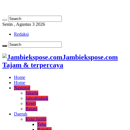
Senin , Agustus 3 2026
Redaksi
Jambiekspose.com
Tajam & terpercaya
Home
Home
Nasional
Jakarta
Jabodetabek
Kepri
Batam
Daerah
Kota Jambi
Tebo
Bangko