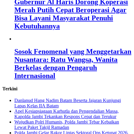
Gubernur Al Haris Dorong Koperasi
Merah Putih Cepat Beroperasi Agar
Bisa Layani Masyarakat Penuhi
Kebutuhannya
Sosok Fenomenal yang Menggetarkan
Nusantara: Ratu Wangsa, Wanita
Berkelas dengan Pengaruh
Internasional
Terkini
Danlanud Hang Nadim Batam Beserta Jajaran Kunjungi
Lapas Kelas IIA Batam
Apel Kesiapsiagaan Karhutla dan Pengendalian Massa,
Kapolda Jambi Tekankan Respons Cepat dan Terukur
Wujudkan Polri Humanis, Polda Jambi Tebar Kebaikan
Lewat Paket Takjil Ramadan
Polda Jambi Gelar Rakor Lintas Sektoral Ops Ketupat 2026,