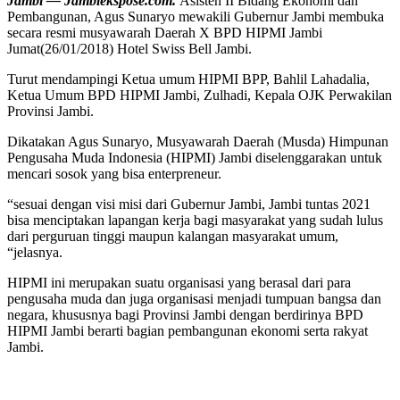
Jambi — Jambiekspose.com.
Asisten II Bidang Ekonomi dan
Pembangunan, Agus Sunaryo mewakili Gubernur Jambi membuka
secara resmi musyawarah Daerah X BPD HIPMI Jambi
Jumat(26/01/2018) Hotel Swiss Bell Jambi.
Turut mendampingi Ketua umum HIPMI BPP, Bahlil Lahadalia,
Ketua Umum BPD HIPMI Jambi, Zulhadi, Kepala OJK Perwakilan
Provinsi Jambi.
Dikatakan Agus Sunaryo, Musyawarah Daerah (Musda) Himpunan
Pengusaha Muda Indonesia (HIPMI) Jambi diselenggarakan untuk
mencari sosok yang bisa enterpreneur.
“sesuai dengan visi misi dari Gubernur Jambi, Jambi tuntas 2021
bisa menciptakan lapangan kerja bagi masyarakat yang sudah lulus
dari perguruan tinggi maupun kalangan masyarakat umum,
“jelasnya.
HIPMI ini merupakan suatu organisasi yang berasal dari para
pengusaha muda dan juga organisasi menjadi tumpuan bangsa dan
negara, khususnya bagi Provinsi Jambi dengan berdirinya BPD
HIPMI Jambi berarti bagian pembangunan ekonomi serta rakyat
Jambi.