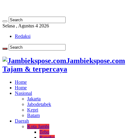
Selasa , Agustus 4 2026
Redaksi
Jambiekspose.com
Tajam & terpercaya
Home
Home
Nasional
Jakarta
Jabodetabek
Kepri
Batam
Daerah
Kota Jambi
Tebo
Bangko