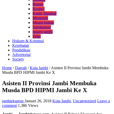
Bungo
Kerinci
Kuala Tungkal
Merangin
Muara bulian
Sarolangun
muaro jambi
Tebo
Hukum & Kriminal
Kesehatan
Pendidikan
Advertorial
Society
Home
/
Daerah
/
Kota Jambi
/
Asisten II Provinsi Jambi Membuka
Musda BPD HIPMI Jambi Ke X
Asisten II Provinsi Jambi Membuka
Musda BPD HIPMI Jambi Ke X
jambiekspose
Januari 26, 2018
Kota Jambi
,
Uncategorized
Leave a
comment
1,386 Views