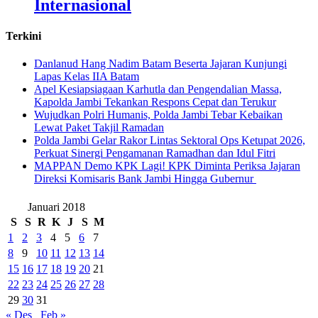
Internasional
Terkini
Danlanud Hang Nadim Batam Beserta Jajaran Kunjungi
Lapas Kelas IIA Batam
Apel Kesiapsiagaan Karhutla dan Pengendalian Massa,
Kapolda Jambi Tekankan Respons Cepat dan Terukur
Wujudkan Polri Humanis, Polda Jambi Tebar Kebaikan
Lewat Paket Takjil Ramadan
Polda Jambi Gelar Rakor Lintas Sektoral Ops Ketupat 2026,
Perkuat Sinergi Pengamanan Ramadhan dan Idul Fitri
‎MAPPAN Demo KPK Lagi! KPK Diminta Periksa Jajaran
Direksi Komisaris Bank Jambi Hingga Gubernur ‎
Januari 2018
S
S
R
K
J
S
M
1
2
3
4
5
6
7
8
9
10
11
12
13
14
15
16
17
18
19
20
21
22
23
24
25
26
27
28
29
30
31
« Des
Feb »