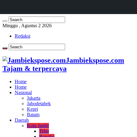
Minggu , Agustus 2 2026
Redaksi
Jambiekspose.com
Tajam & terpercaya
Home
Home
Nasional
Jakarta
Jabodetabek
Kepri
Batam
Daerah
Kota Jambi
Tebo
Bangko