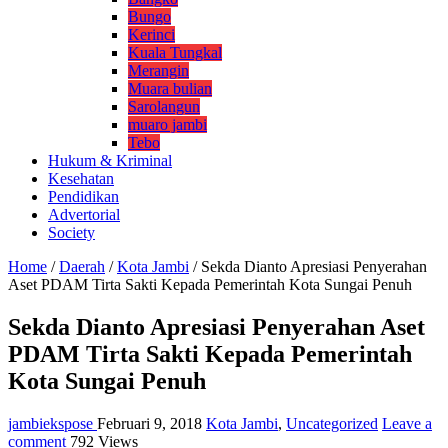
Bungo
Kerinci
Kuala Tungkal
Merangin
Muara bulian
Sarolangun
muaro jambi
Tebo
Hukum & Kriminal
Kesehatan
Pendidikan
Advertorial
Society
Home
/
Daerah
/
Kota Jambi
/
Sekda Dianto Apresiasi Penyerahan
Aset PDAM Tirta Sakti Kepada Pemerintah Kota Sungai Penuh
Sekda Dianto Apresiasi Penyerahan Aset
PDAM Tirta Sakti Kepada Pemerintah
Kota Sungai Penuh
jambiekspose
Februari 9, 2018
Kota Jambi
,
Uncategorized
Leave a
comment
792 Views