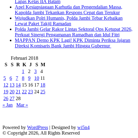
Lapas Kelas IIA Batam
Apel Kesiapsiagaan Karhutla dan Pengendalian Massa,
Kapolda Jambi Tekankan Respons Cepat dan Terukur
Wujudkan Polri Humanis, Polda Jambi Tebar Kebaikan
Lewat Paket Takjil Ramadan
Polda Jambi Gelar Rakor Lintas Sektoral Ops Ketupat 2026,
Perkuat Sinergi Pengamanan Ramadhan dan Idul Fitri
‎MAPPAN Demo KPK Lagi! KPK Diminta Periksa Jajaran
Direksi Komisaris Bank Jambi Hingga Gubernur ‎
Februari 2018
S
S
R
K
J
S
M
1
2
3
4
5
6
7
8
9
10
11
12
13
14
15
16
17
18
19
20
21
22
23
24
25
26
27
28
« Jan
Mar »
Powered by
WordPress
| Designed by
wi5n4
© Copyright 2026, All Rights Reserved