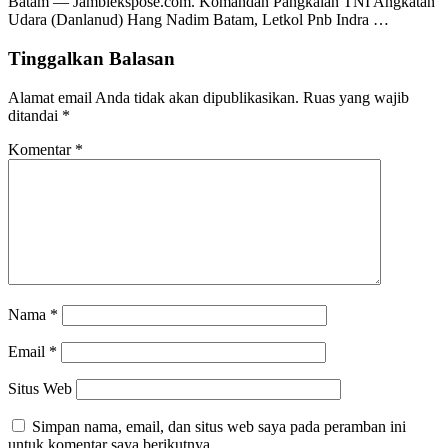
Batam — Jambiekspose.com. Komandan Pangkalan TNI Angkatan
Udara (Danlanud) Hang Nadim Batam, Letkol Pnb Indra …
Tinggalkan Balasan
Alamat email Anda tidak akan dipublikasikan.
Ruas yang wajib
ditandai
*
Komentar
*
Nama
*
Email
*
Situs Web
Simpan nama, email, dan situs web saya pada peramban ini
untuk komentar saya berikutnya.