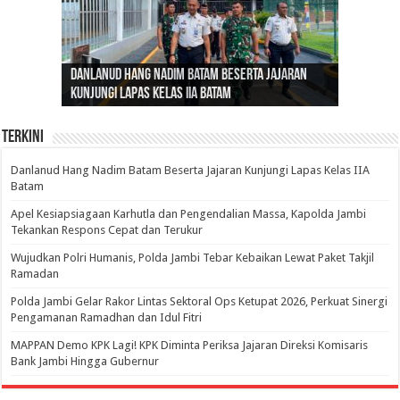
Gubernur Al Haris: Lomba Cerdas Cermat Sarana
Gubernur Al Haris Dorong Koperasi Merah Putih
Sosok Fenomenal yang Menggetarkan
Danlanud Hang Nadim Batam Beserta Jajaran
Silaturahmi dan Reses Komite I DPD RI di Polda
Edukasi Pembentukan Karakter Generasi
Cepat Beroperasi Agar Bisa Layani Masyarakat
Nusantara: Ratu Wangsa, Wanita Berkelas
Kunjungi Lapas Kelas IIA Batam
Jambi Bahas Sinergitas Penanganan Narkotika
Penerus
Penuhi Kebutuhannya
dengan Pengaruh Internasional
Terkini
Danlanud Hang Nadim Batam Beserta Jajaran Kunjungi Lapas Kelas IIA
Batam
Apel Kesiapsiagaan Karhutla dan Pengendalian Massa, Kapolda Jambi
Tekankan Respons Cepat dan Terukur
Wujudkan Polri Humanis, Polda Jambi Tebar Kebaikan Lewat Paket Takjil
Ramadan
Polda Jambi Gelar Rakor Lintas Sektoral Ops Ketupat 2026, Perkuat Sinergi
Pengamanan Ramadhan dan Idul Fitri
‎MAPPAN Demo KPK Lagi! KPK Diminta Periksa Jajaran Direksi Komisaris
Bank Jambi Hingga Gubernur ‎