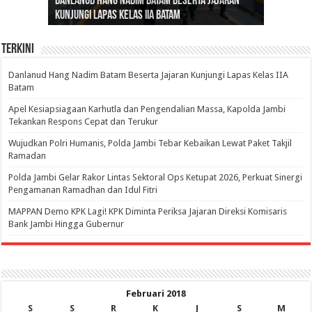
Danlanud Hang Nadim Batam Beserta Jajaran
Silaturahmi dan Reses Komite I DPD RI di Polda
Edukasi Pembentukan Karakter Generasi
Cepat Beroperasi Agar Bisa Layani Masyarakat
Nusantara: Ratu Wangsa, Wanita Berkelas
Kunjungi Lapas Kelas IIA Batam
Jambi Bahas Sinergitas Penanganan Narkotika
Penerus
Penuhi Kebutuhannya
dengan Pengaruh Internasional
Terkini
Danlanud Hang Nadim Batam Beserta Jajaran Kunjungi Lapas Kelas IIA
Batam
Apel Kesiapsiagaan Karhutla dan Pengendalian Massa, Kapolda Jambi
Tekankan Respons Cepat dan Terukur
Wujudkan Polri Humanis, Polda Jambi Tebar Kebaikan Lewat Paket Takjil
Ramadan
Polda Jambi Gelar Rakor Lintas Sektoral Ops Ketupat 2026, Perkuat Sinergi
Pengamanan Ramadhan dan Idul Fitri
‎MAPPAN Demo KPK Lagi! KPK Diminta Periksa Jajaran Direksi Komisaris
Bank Jambi Hingga Gubernur ‎
Februari 2018
S
S
R
K
J
S
M