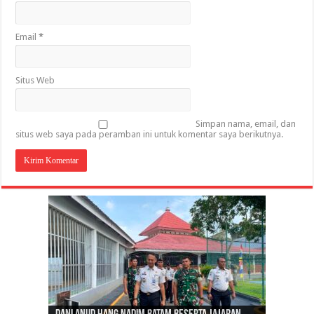
Email
*
Situs Web
Simpan nama, email, dan
situs web saya pada peramban ini untuk komentar saya berikutnya.
Gubernur Al Haris: Lomba Cerdas Cermat Sarana
Gubernur Al Haris Dorong Koperasi Merah Putih
Sosok Fenomenal yang Menggetarkan