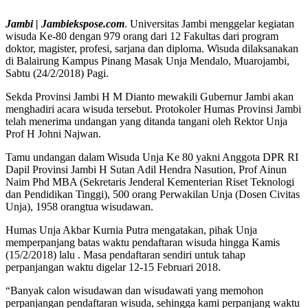
Jambi | Jambiekspose.com
. Universitas Jambi menggelar kegiatan
wisuda Ke-80 dengan 979 orang dari 12 Fakultas dari program
doktor, magister, profesi, sarjana dan diploma. Wisuda dilaksanakan
di Balairung Kampus Pinang Masak Unja Mendalo, Muarojambi,
Sabtu (24/2/2018) Pagi.
Sekda Provinsi Jambi H M Dianto mewakili Gubernur Jambi akan
menghadiri acara wisuda tersebut. Protokoler Humas Provinsi Jambi
telah menerima undangan yang ditanda tangani oleh Rektor Unja
Prof H Johni Najwan.
Tamu undangan dalam Wisuda Unja Ke 80 yakni Anggota DPR RI
Dapil Provinsi Jambi H Sutan Adil Hendra Nasution, Prof Ainun
Naim Phd MBA (Sekretaris Jenderal Kementerian Riset Teknologi
dan Pendidikan Tinggi), 500 orang Perwakilan Unja (Dosen Civitas
Unja), 1958 orangtua wisudawan.
Humas Unja Akbar Kurnia Putra mengatakan, pihak Unja
memperpanjang batas waktu pendaftaran wisuda hingga Kamis
(15/2/2018) lalu . Masa pendaftaran sendiri untuk tahap
perpanjangan waktu digelar 12-15 Februari 2018.
“Banyak calon wisudawan dan wisudawati yang memohon
perpanjangan pendaftaran wisuda, sehingga kami perpanjang waktu