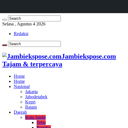
Selasa , Agustus 4 2026
Redaksi
Jambiekspose.com
Tajam & terpercaya
Home
Home
Nasional
Jakarta
Jabodetabek
Kepri
Batam
Daerah
Kota Jambi
Tebo
Bangko