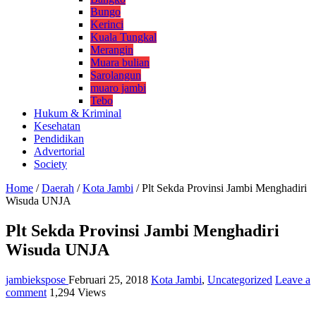
Bungo
Kerinci
Kuala Tungkal
Merangin
Muara bulian
Sarolangun
muaro jambi
Tebo
Hukum & Kriminal
Kesehatan
Pendidikan
Advertorial
Society
Home
/
Daerah
/
Kota Jambi
/
Plt Sekda Provinsi Jambi Menghadiri
Wisuda UNJA
Plt Sekda Provinsi Jambi Menghadiri
Wisuda UNJA
jambiekspose
Februari 25, 2018
Kota Jambi
,
Uncategorized
Leave a
comment
1,294 Views