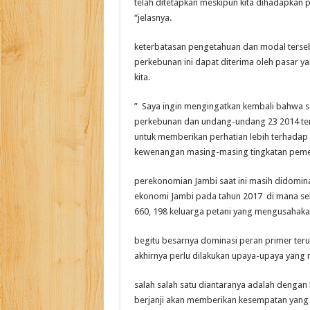
telah ditetapkan meskipun kita dihadapkan 
“jelasnya.
keterbatasan pengetahuan dan modal tersebut
perkebunan ini dapat diterima oleh pasar y
kita.
” Saya ingin mengingatkan kembali bahwa 
perkebunan dan undang-undang 23 2014 tent
untuk memberikan perhatian lebih terhada
kewenangan masing-masing tingkatan pemer
perekonomian Jambi saat ini masih didominasi
ekonomi Jambi pada tahun 2017 di mana sekt
660, 198 keluarga petani yang mengusahakan
begitu besarnya dominasi peran primer te
akhirnya perlu dilakukan upaya-upaya yang 
salah salah satu diantaranya adalah dengan k
berjanji akan memberikan kesempatan yang