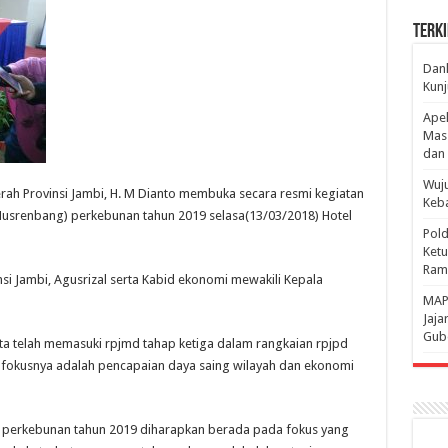
Terki
Danl
Kunj
Apel
Mass
dan 
Wuju
rah Provinsi Jambi, H. M Dianto membuka secara resmi kegiatan
Keba
renbang) perkebunan tahun 2019 selasa(13/03/2018) Hotel
Pold
Ketu
Rama
i Jambi, Agusrizal serta Kabid ekonomi mewakili Kepala
‎MAP
Jaja
Gube
kita telah memasuki rpjmd tahap ketiga dalam rangkaian rpjpd
u fokusnya adalah pencapaian daya saing wilayah dan ekonomi
si perkebunan tahun 2019 diharapkan berada pada fokus yang