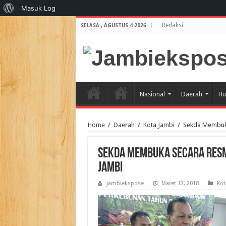
Tentang
Masuk Log
WordPress
Redaksi
SELASA , AGUSTUS 4 2026
Nasional
Daerah
Hu
Home
/
Daerah
/
Kota Jambi
/
Sekda Membuka
Sekda Membuka Secara Resm
Jambi
jambiekspose
Maret 13, 2018
Kot