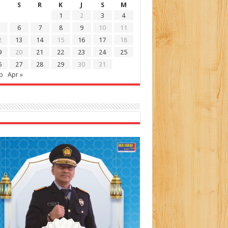
S
R
K
J
S
M
1
2
3
4
6
7
8
9
10
11
2
13
14
15
16
17
18
9
20
21
22
23
24
25
6
27
28
29
30
31
b
Apr »