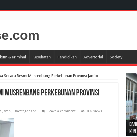
kum & Kriminal
Kesehatan
Pendidikan
Advertorial
Society
 Secara Resmi Musrenbang Perkebunan Provinsi Jambi
i Musrenbang Perkebunan Provinsi
a Jambi
,
Uncategorized
Leave a comment
892 Views
Gub
Gube
Sos
Dan
Sila
Edu
Cepa
Nusa
Kunj
Jamb
Pen
Pen
den