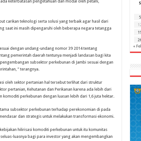
pada keterbatasan pengetahuan dan modal oleh petani,
S
5
 carikan teknologi serta solusi yang terbaik agar hasil dari
1
ang saat ini masih dipengaruhi oleh beberapa negara tetangga
1
2
« Fe
sesuai dengan undang-undang nomor 39 2014 tentang
ang pemerintah daerah tentunya menjadi landasan bagi kita
p pengembangan subsektor perkebunan di Jambi sesuai dengan
intahan, ” terangnya.
 oleh sektor pertanian hal tersebut terlihat dari struktur
or pertanian, Kehutanan dan Perikanan karena ada lebih dari
 komoditi perkebunan dengan luasan lebih dari 1,6 juta hektar.
rutama subsektor perkebunan terhadap perekonomian di pada
mendasar dan strategis untuk melakukan transformasi ekonomi.
ebijakan hilirisasi komoditi perkebunan untuk itu komunitas
 seluas-luasnya bagi para investor yang akan mengembangkan