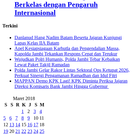
Berkelas dengan Pengaruh
Internasional
Terkini
Danlanud Hang Nadim Batam Beserta Jajaran Kunjungi
Lapas Kelas IIA Batam
Apel Kesiapsiagaan Karhutla dan Pengendalian Massa,
Kapolda Jambi Tekankan Respons Cepat dan Terukur
Wujudkan Polri Humanis, Polda Jambi Tebar Kebaikan
Lewat Paket Takjil Ramadan
Polda Jambi Gelar Rakor Lintas Sektoral Ops Ketupat 2026,
Perkuat Sinergi Pengamanan Ramadhan dan Idul Fitri
‎MAPPAN Demo KPK Lagi! KPK Diminta Periksa Jajaran
Direksi Komisaris Bank Jambi Hingga Gubernur ‎
Maret 2018
S
S
R
K
J
S
M
1
2
3
4
5
6
7
8
9
10
11
12
13
14
15
16
17
18
19
20
21
22
23
24
25