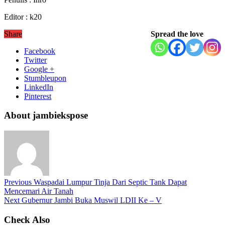
Editor : k20
Share
Spread the love
Facebook
Twitter
Google +
Stumbleupon
LinkedIn
Pinterest
About jambiekspose
Previous
Waspadai Lumpur Tinja Dari Septic Tank Dapat
Mencemari Air Tanah
Next
Gubernur Jambi Buka Muswil LDII Ke – V
Check Also