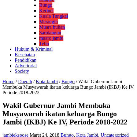
Bungo
Kerinci
Kuala Tungkal
Merangin
Muara bulian
Sarolangun
muaro jambi
Tebo
Hukum & Kriminal
Kesehatan
Pendidikan
Advertorial
Society
Home
/
Daerah
/
Kota Jambi
/
Bungo
/
Wakil Gubernur Jambi
Membuka Musyawarah ikatan keluarga Bungo Jambi (IKBJ) Ke IV,
Periode 2018-2022
Wakil Gubernur Jambi Membuka
Musyawarah ikatan keluarga Bungo
Jambi (IKBJ) Ke IV, Periode 2018-2022
jambiekspose
Maret 24, 2018
Bungo
,
Kota Jambi
,
Uncategorized