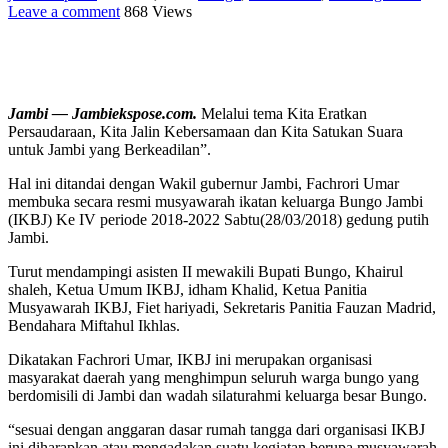
Leave a comment
868 Views
Jambi — Jambiekspose.com.
Melalui tema Kita Eratkan
Persaudaraan, Kita Jalin Kebersamaan dan Kita Satukan Suara
untuk Jambi yang Berkeadilan”.
Hal ini ditandai dengan Wakil gubernur Jambi, Fachrori Umar
membuka secara resmi musyawarah ikatan keluarga Bungo Jambi
(IKBJ) Ke IV periode 2018-2022 Sabtu(28/03/2018) gedung putih
Jambi.
Turut mendampingi asisten II mewakili Bupati Bungo, Khairul
shaleh, Ketua Umum IKBJ, idham Khalid, Ketua Panitia
Musyawarah IKBJ, Fiet hariyadi, Sekretaris Panitia Fauzan Madrid,
Bendahara Miftahul Ikhlas.
Dikatakan Fachrori Umar, IKBJ ini merupakan organisasi
masyarakat daerah yang menghimpun seluruh warga bungo yang
berdomisili di Jambi dan wadah silaturahmi keluarga besar Bungo.
“sesuai dengan anggaran dasar rumah tangga dari organisasi IKBJ
ini diharapkan atau mengadakan suatu kegiatan berupa musyawarah