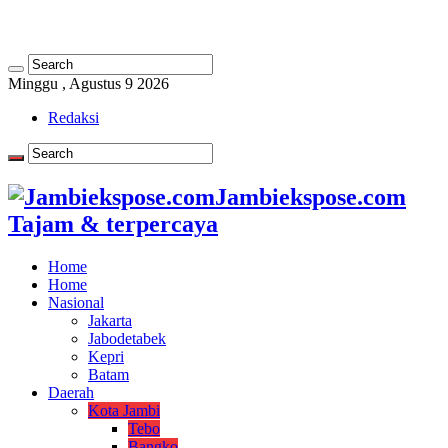
Minggu , Agustus 9 2026
Redaksi
Jambiekspose.com
Tajam & terpercaya
Home
Home
Nasional
Jakarta
Jabodetabek
Kepri
Batam
Daerah
Kota Jambi
Tebo
Bangko