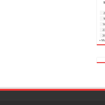
S
2
9
1
2
3
« M