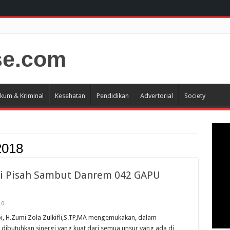
kum & Kriminal
Kesehatan
Pendidikan
Advertorial
Society
 2018
i Pisah Sambut Danrem 042 GAPU
0
, H.Zumi Zola Zulkifli,S.TP,MA mengemukakan, dalam
ibutuhkan sinergi yang kuat dari semua unsur yang ada di