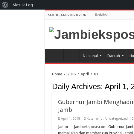
Tentang
Masuk Log
WordPress
Redaksi
SABTU , AGUSTUS 8 2026
Nasional
Daerah
Hu
Home
/
2018
/
April
/
01
Daily Archives:
April 1,
Gubernur Jambi Menghadir
Jambi
April 1, 2018
Kota Jambi
,
Uncategorized
Jambi — Jambiekspose.com. Gubernur Jambi
memajukan dan membangun Provinsi Jambi, d