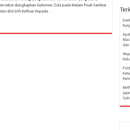
al tersebut diungkapkan Gubernur Zola pada Malam Pisah Sambut
Terk
teri (Kol.Inf) Reflizar Kepada …
Danl
Kunj
Apel
Mass
dan 
Wuju
Keba
Pold
Ketu
Rama
‎MAP
Jaja
Gube