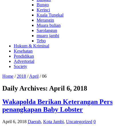
Bungo
Kerinci
Kuala Tungkal
Merangin
Muara bulian
Sarolangun
muaro jambi
Tebo
Hukum & Kriminal
Kesehatan
Pendidikan
Advertorial
Society
Home
/
2018
/
April
/
06
Daily Archives:
April 6, 2018
Wakapolda Berikan Keterangan Pers
penangkapan Baby Lobster
April 6, 2018
Daerah
,
Kota Jambi
,
Uncategorized
0