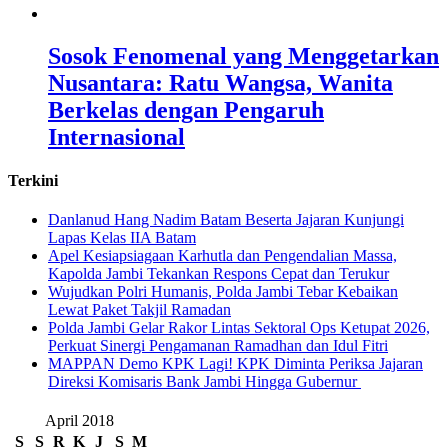
Sosok Fenomenal yang Menggetarkan
Nusantara: Ratu Wangsa, Wanita
Berkelas dengan Pengaruh
Internasional
Terkini
Danlanud Hang Nadim Batam Beserta Jajaran Kunjungi
Lapas Kelas IIA Batam
Apel Kesiapsiagaan Karhutla dan Pengendalian Massa,
Kapolda Jambi Tekankan Respons Cepat dan Terukur
Wujudkan Polri Humanis, Polda Jambi Tebar Kebaikan
Lewat Paket Takjil Ramadan
Polda Jambi Gelar Rakor Lintas Sektoral Ops Ketupat 2026,
Perkuat Sinergi Pengamanan Ramadhan dan Idul Fitri
‎MAPPAN Demo KPK Lagi! KPK Diminta Periksa Jajaran
Direksi Komisaris Bank Jambi Hingga Gubernur ‎
April 2018
S
S
R
K
J
S
M