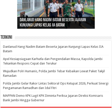
Gubernur Al Haris: Lomba Cerdas Cermat Sarana
Gubernur Al Haris Dorong Koperasi Merah Putih
Sosok Fenomenal yang Menggetarkan
Danlanud Hang Nadim Batam Beserta Jajaran
Silaturahmi dan Reses Komite I DPD RI di Polda
Edukasi Pembentukan Karakter Generasi
Cepat Beroperasi Agar Bisa Layani Masyarakat
Nusantara: Ratu Wangsa, Wanita Berkelas
Kunjungi Lapas Kelas IIA Batam
Jambi Bahas Sinergitas Penanganan Narkotika
Penerus
Penuhi Kebutuhannya
dengan Pengaruh Internasional
Terkini
Danlanud Hang Nadim Batam Beserta Jajaran Kunjungi Lapas Kelas IIA
Batam
Apel Kesiapsiagaan Karhutla dan Pengendalian Massa, Kapolda Jambi
Tekankan Respons Cepat dan Terukur
Wujudkan Polri Humanis, Polda Jambi Tebar Kebaikan Lewat Paket Takjil
Ramadan
Polda Jambi Gelar Rakor Lintas Sektoral Ops Ketupat 2026, Perkuat Sinergi
Pengamanan Ramadhan dan Idul Fitri
‎MAPPAN Demo KPK Lagi! KPK Diminta Periksa Jajaran Direksi Komisaris
Bank Jambi Hingga Gubernur ‎