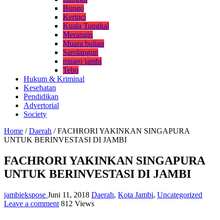
Bungo
Kerinci
Kuala Tungkal
Merangin
Muara bulian
Sarolangun
muaro jambi
Tebo
Hukum & Kriminal
Kesehatan
Pendidikan
Advertorial
Society
Home
/
Daerah
/
FACHRORI YAKINKAN SINGAPURA
UNTUK BERINVESTASI DI JAMBI
FACHRORI YAKINKAN SINGAPURA
UNTUK BERINVESTASI DI JAMBI
jambiekspose
Juni 11, 2018
Daerah
,
Kota Jambi
,
Uncategorized
Leave a comment
812 Views