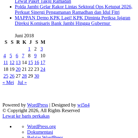
Lewat Paket Takjil Ramadan
Polda Jambi Gelar Rakor Lintas Sektoral Ops Ketupat 2026,
Perkuat Sinergi Pengamanan Ramadhan dan Idul Fitri
‎MAPPAN Demo KPK Lagi! KPK Diminta Periksa Jajaran
Direksi Komisaris Bank Jambi Hingga Gubernur ‎
Juni 2018
S
S
R
K
J
S
M
1
2
3
4
5
6
7
8
9
10
11
12
13
14
15
16
17
18
19
20
21
22
23
24
25
26
27
28
29
30
« Mei
Jul »
Powered by
WordPress
| Designed by
wi5n4
© Copyright 2026, All Rights Reserved
Lewat ke baris perkakas
Tentang
WordPress.org
WordPress
Dokumentasi
Belajar WordPress