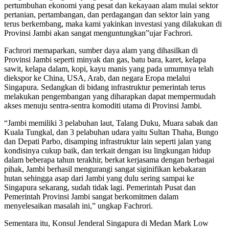
pertumbuhan ekonomi yang pesat dan kekayaan alam mulai sektor
pertanian, pertambangan, dan perdagangan dan sektor lain yang
terus berkembang, maka kami yakinkan investasi yang dilakukan di
Provinsi Jambi akan sangat menguntungkan”ujar Fachrori.
Fachrori memaparkan, sumber daya alam yang dihasilkan di
Provinsi Jambi seperti minyak dan gas, batu bara, karet, kelapa
sawit, kelapa dalam, kopi, kayu manis yang pada umumnya telah
diekspor ke China, USA, Arab, dan negara Eropa melalui
Singapura. Sedangkan di bidang infrastruktur pemerintah terus
melakukan pengembangan yang diharapkan dapat mempermudah
akses menuju sentra-sentra komoditi utama di Provinsi Jambi.
“Jambi memiliki 3 pelabuhan laut, Talang Duku, Muara sabak dan
Kuala Tungkal, dan 3 pelabuhan udara yaitu Sultan Thaha, Bungo
dan Depati Parbo, disamping infrastruktur lain seperti jalan yang
kondisinya cukup baik, dan terkait dengan isu lingkungan hidup
dalam beberapa tahun terakhir, berkat kerjasama dengan berbagai
pihak, Jambi berhasil mengurangi sangat siginifikan kebakaran
hutan sehingga asap dari Jambi yang dulu sering sampai ke
Singapura sekarang, sudah tidak lagi. Pemerintah Pusat dan
Pemerintah Provinsi Jambi sangat berkomitmen dalam
menyelesaikan masalah ini,” ungkap Fachrori.
Sementara itu, Konsul Jenderal Singapura di Medan Mark Low