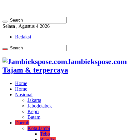
Selasa , Agustus 4 2026
Redaksi
Jambiekspose.com
Tajam & terpercaya
Home
Home
Nasional
Jakarta
Jabodetabek
Kepri
Batam
Daerah
Kota Jambi
Tebo
Bangko