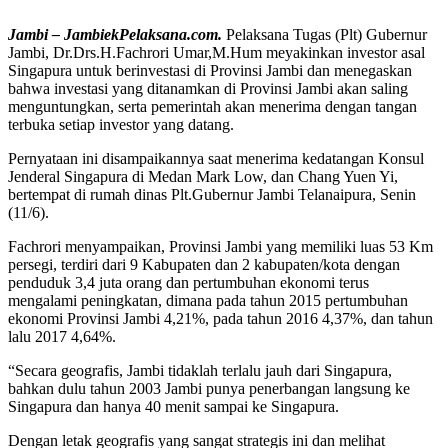
Jambi – JambiekPelaksana.com.
Pelaksana Tugas (Plt) Gubernur
Jambi, Dr.Drs.H.Fachrori Umar,M.Hum meyakinkan investor asal
Singapura untuk berinvestasi di Provinsi Jambi dan menegaskan
bahwa investasi yang ditanamkan di Provinsi Jambi akan saling
menguntungkan, serta pemerintah akan menerima dengan tangan
terbuka setiap investor yang datang.
Pernyataan ini disampaikannya saat menerima kedatangan Konsul
Jenderal Singapura di Medan Mark Low, dan Chang Yuen Yi,
bertempat di rumah dinas Plt.Gubernur Jambi Telanaipura, Senin
(11/6).
Fachrori menyampaikan, Provinsi Jambi yang memiliki luas 53 Km
persegi, terdiri dari 9 Kabupaten dan 2 kabupaten/kota dengan
penduduk 3,4 juta orang dan pertumbuhan ekonomi terus
mengalami peningkatan, dimana pada tahun 2015 pertumbuhan
ekonomi Provinsi Jambi 4,21%, pada tahun 2016 4,37%, dan tahun
lalu 2017 4,64%.
“Secara geografis, Jambi tidaklah terlalu jauh dari Singapura,
bahkan dulu tahun 2003 Jambi punya penerbangan langsung ke
Singapura dan hanya 40 menit sampai ke Singapura.
Dengan letak geografis yang sangat strategis ini dan melihat