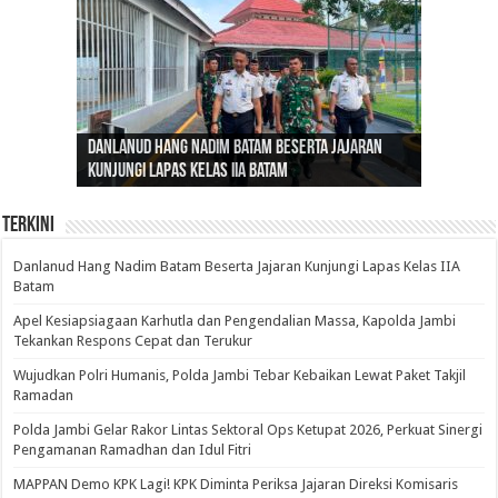
Gubernur Al Haris: Lomba Cerdas Cermat Sarana
Gubernur Al Haris Dorong Koperasi Merah Putih
Sosok Fenomenal yang Menggetarkan
Danlanud Hang Nadim Batam Beserta Jajaran
Silaturahmi dan Reses Komite I DPD RI di Polda
Edukasi Pembentukan Karakter Generasi
Cepat Beroperasi Agar Bisa Layani Masyarakat
Nusantara: Ratu Wangsa, Wanita Berkelas
Kunjungi Lapas Kelas IIA Batam
Jambi Bahas Sinergitas Penanganan Narkotika
Penerus
Penuhi Kebutuhannya
dengan Pengaruh Internasional
Terkini
Danlanud Hang Nadim Batam Beserta Jajaran Kunjungi Lapas Kelas IIA
Batam
Apel Kesiapsiagaan Karhutla dan Pengendalian Massa, Kapolda Jambi
Tekankan Respons Cepat dan Terukur
Wujudkan Polri Humanis, Polda Jambi Tebar Kebaikan Lewat Paket Takjil
Ramadan
Polda Jambi Gelar Rakor Lintas Sektoral Ops Ketupat 2026, Perkuat Sinergi
Pengamanan Ramadhan dan Idul Fitri
‎MAPPAN Demo KPK Lagi! KPK Diminta Periksa Jajaran Direksi Komisaris