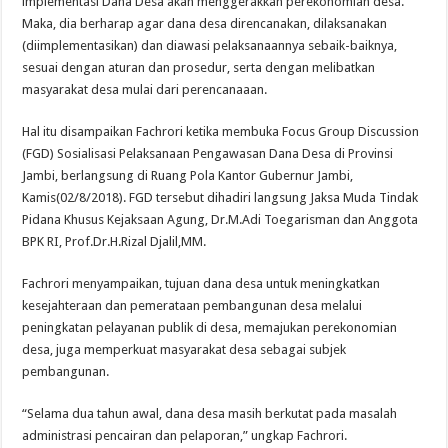
implementasi Dana Desa akan menggerakkan perekonomian desa.
Maka, dia berharap agar dana desa direncanakan, dilaksanakan
(diimplementasikan) dan diawasi pelaksanaannya sebaik-baiknya,
sesuai dengan aturan dan prosedur, serta dengan melibatkan
masyarakat desa mulai dari perencanaaan.
Hal itu disampaikan Fachrori ketika membuka Focus Group Discussion
(FGD) Sosialisasi Pelaksanaan Pengawasan Dana Desa di Provinsi
Jambi, berlangsung di Ruang Pola Kantor Gubernur Jambi,
Kamis(02/8/2018). FGD tersebut dihadiri langsung Jaksa Muda Tindak
Pidana Khusus Kejaksaan Agung, Dr.M.Adi Toegarisman dan Anggota
BPK RI, Prof.Dr.H.Rizal Djalil,MM.
Fachrori menyampaikan, tujuan dana desa untuk meningkatkan
kesejahteraan dan pemerataan pembangunan desa melalui
peningkatan pelayanan publik di desa, memajukan perekonomian
desa, juga memperkuat masyarakat desa sebagai subjek
pembangunan.
“Selama dua tahun awal, dana desa masih berkutat pada masalah
administrasi pencairan dan pelaporan,” ungkap Fachrori.