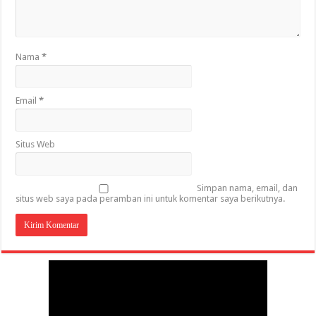
Nama
*
Email
*
Situs Web
Simpan nama, email, dan
situs web saya pada peramban ini untuk komentar saya berikutnya.