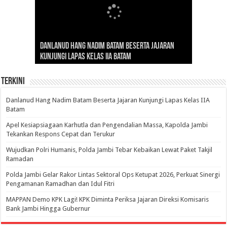
Gubernur Al Haris: Lomba Cerdas Cermat Sarana
Gubernur Al Haris Dorong Koperasi Merah Putih
Sosok Fenomenal yang Menggetarkan
Danlanud Hang Nadim Batam Beserta Jajaran
Silaturahmi dan Reses Komite I DPD RI di Polda
Edukasi Pembentukan Karakter Generasi
Cepat Beroperasi Agar Bisa Layani Masyarakat
Nusantara: Ratu Wangsa, Wanita Berkelas
Kunjungi Lapas Kelas IIA Batam
Jambi Bahas Sinergitas Penanganan Narkotika
Penerus
Penuhi Kebutuhannya
dengan Pengaruh Internasional
Terkini
Danlanud Hang Nadim Batam Beserta Jajaran Kunjungi Lapas Kelas IIA
Batam
Apel Kesiapsiagaan Karhutla dan Pengendalian Massa, Kapolda Jambi
Tekankan Respons Cepat dan Terukur
Wujudkan Polri Humanis, Polda Jambi Tebar Kebaikan Lewat Paket Takjil
Ramadan
Polda Jambi Gelar Rakor Lintas Sektoral Ops Ketupat 2026, Perkuat Sinergi
Pengamanan Ramadhan dan Idul Fitri
‎MAPPAN Demo KPK Lagi! KPK Diminta Periksa Jajaran Direksi Komisaris
Bank Jambi Hingga Gubernur ‎