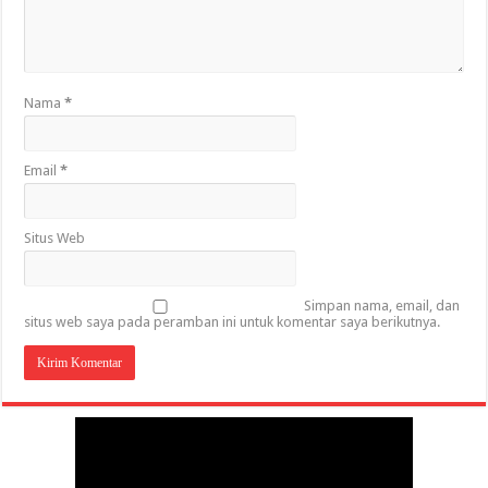
Nama
*
Email
*
Situs Web
Simpan nama, email, dan
situs web saya pada peramban ini untuk komentar saya berikutnya.