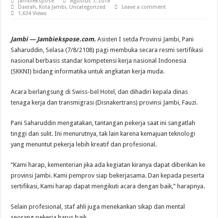
jambiekspose
Agustus 7, 2018
Daerah
,
Kota Jambi
,
Uncategorized
Leave a comment
1,634 Views
Jambi — Jambiekspose.com.
Asisten I setda Provinsi Jambi, Pani
Saharuddin, Selasa (7/8/2108) pagi membuka secara resmi sertifikasi
nasional berbasis standar kompetensi kerja nasional Indonesia
(SKKNI) bidang informatika untuk angkatan kerja muda.
Acara berlangsung di Swiss-bel Hotel, dan dihadiri kepala dinas
tenaga kerja dan transmigrasi (Disnakertrans) provinsi Jambi, Fauzi.
Pani Saharuddin mengatakan, tantangan pekerja saat ini sangatlah
tinggi dan sulit. Ini menurutnya, tak lain karena kemajuan teknologi
yang menuntut pekerja lebih kreatif dan profesional.
“Kami harap, kementerian jika ada kegiatan kiranya dapat diberikan ke
provinsi Jambi. Kami pemprov siap bekerjasama. Dan kepada peserta
sertifikasi, Kami harap dapat mengikuti acara dengan baik,” harapnya.
Selain profesional, staf ahli juga menekankan sikap dan mental
seorang pekerja harus baik.