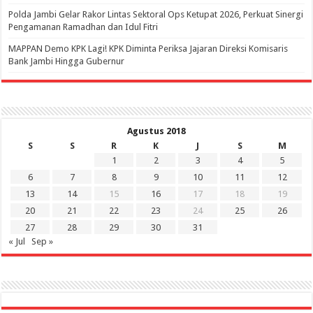
Polda Jambi Gelar Rakor Lintas Sektoral Ops Ketupat 2026, Perkuat Sinergi
Pengamanan Ramadhan dan Idul Fitri
‎MAPPAN Demo KPK Lagi! KPK Diminta Periksa Jajaran Direksi Komisaris
Bank Jambi Hingga Gubernur ‎
Agustus 2018
S
S
R
K
J
S
M
1
2
3
4
5
6
7
8
9
10
11
12
13
14
15
16
17
18
19
20
21
22
23
24
25
26
27
28
29
30
31
« Jul
Sep »