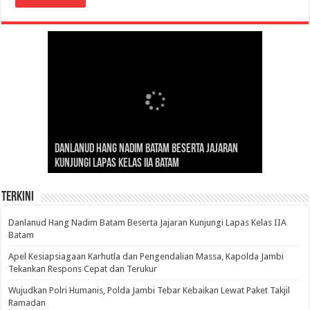
Gubernur Al Haris: Lomba Cerdas Cermat Sarana
Gubernur Al Haris Dorong Koperasi Merah Putih
Sosok Fenomenal yang Menggetarkan
Danlanud Hang Nadim Batam Beserta Jajaran
Silaturahmi dan Reses Komite I DPD RI di Polda
Edukasi Pembentukan Karakter Generasi
Cepat Beroperasi Agar Bisa Layani Masyarakat
Nusantara: Ratu Wangsa, Wanita Berkelas
Kunjungi Lapas Kelas IIA Batam
Jambi Bahas Sinergitas Penanganan Narkotika
Penerus
Penuhi Kebutuhannya
dengan Pengaruh Internasional
Terkini
Danlanud Hang Nadim Batam Beserta Jajaran Kunjungi Lapas Kelas IIA
Batam
Apel Kesiapsiagaan Karhutla dan Pengendalian Massa, Kapolda Jambi
Tekankan Respons Cepat dan Terukur
Wujudkan Polri Humanis, Polda Jambi Tebar Kebaikan Lewat Paket Takjil
Ramadan