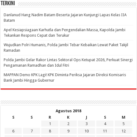
Terkini
Danlanud Hang Nadim Batam Beserta Jajaran Kunjungi Lapas Kelas IIA
Batam
Apel Kesiapsiagaan Karhutla dan Pengendalian Massa, Kapolda Jambi
Tekankan Respons Cepat dan Terukur
Wujudkan Polri Humanis, Polda Jambi Tebar Kebaikan Lewat Paket Takjil
Ramadan
Polda Jambi Gelar Rakor Lintas Sektoral Ops Ketupat 2026, Perkuat Sinergi
Pengamanan Ramadhan dan Idul Fitri
‎MAPPAN Demo KPK Lagi! KPK Diminta Periksa Jajaran Direksi Komisaris
Bank Jambi Hingga Gubernur ‎
Agustus 2018
S
S
R
K
J
S
M
1
2
3
4
5
6
7
8
9
10
11
12