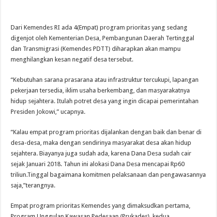
Dari Kemendes RI ada 4(Empat) program prioritas yang sedang
digenjot oleh Kementerian Desa, Pembangunan Daerah Tertinggal
dan Transmigrasi (Kemendes PDTT) diharapkan akan mampu
menghilangkan kesan negatif desa tersebut.
“Kebutuhan sarana prasarana atau infrastruktur tercukupi, lapangan
pekerjaan tersedia, iklim usaha berkembang, dan masyarakatnya
hidup sejahtera. Itulah potret desa yang ingin dicapai pemerintahan
Presiden Jokowi,” ucapnya.
“Kalau empat program prioritas dijalankan dengan baik dan benar di
desa-desa, maka dengan sendirinya masyarakat desa akan hidup
sejahtera. Biayanya juga sudah ada, karena Dana Desa sudah cair
sejak Januari 2018. Tahun ini alokasi Dana Desa mencapai Rp60
triliun.Tinggal bagaimana komitmen pelaksanaan dan pengawasannya
saja,”terangnya.
Empat program prioritas Kemendes yang dimaksudkan pertama,
Program Unggulan Kawasan Pedesaan (Prukades), kedua,