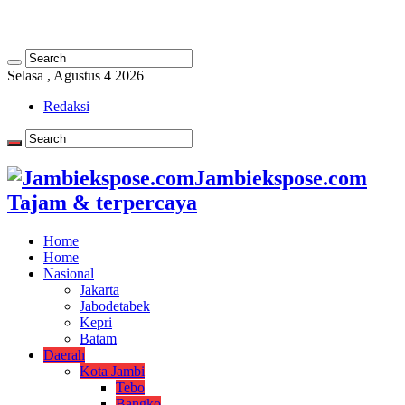
Selasa , Agustus 4 2026
Redaksi
Jambiekspose.com
Tajam & terpercaya
Home
Home
Nasional
Jakarta
Jabodetabek
Kepri
Batam
Daerah
Kota Jambi
Tebo
Bangko