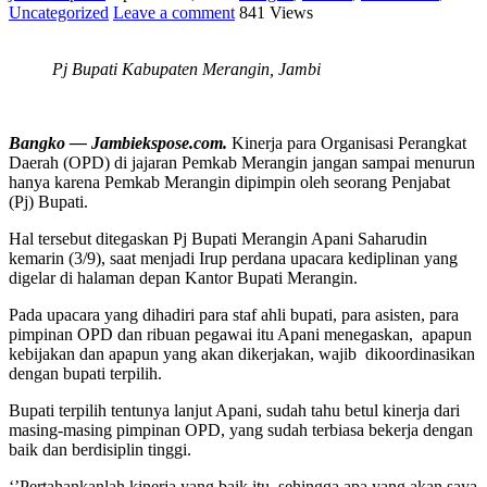
Uncategorized
Leave a comment
841 Views
Pj Bupati Kabupaten Merangin, Jambi
Bangko — Jambiekspose.com.
Kinerja para Organisasi Perangkat
Daerah (OPD) di jajaran Pemkab Merangin jangan sampai menurun
hanya karena Pemkab Merangin dipimpin oleh seorang Penjabat
(Pj) Bupati.
Hal tersebut ditegaskan Pj Bupati Merangin Apani Saharudin
kemarin (3/9), saat menjadi Irup perdana upacara kediplinan yang
digelar di halaman depan Kantor Bupati Merangin.
Pada upacara yang dihadiri para staf ahli bupati, para asisten, para
pimpinan OPD dan ribuan pegawai itu Apani menegaskan, apapun
kebijakan dan apapun yang akan dikerjakan, wajib dikoordinasikan
dengan bupati terpilih.
Bupati terpilih tentunya lanjut Apani, sudah tahu betul kinerja dari
masing-masing pimpinan OPD, yang sudah terbiasa bekerja dengan
baik dan berdisiplin tinggi.
‘’Pertahankanlah kinerja yang baik itu, sehingga apa yang akan saya