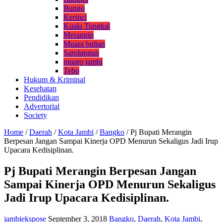
Bungo
Kerinci
Kuala Tungkal
Merangin
Muara bulian
Sarolangun
muaro jambi
Tebo
Hukum & Kriminal
Kesehatan
Pendidikan
Advertorial
Society
Home
/
Daerah
/
Kota Jambi
/
Bangko
/
Pj Bupati Merangin
Berpesan Jangan Sampai Kinerja OPD Menurun Sekaligus Jadi Irup
Upacara Kedisiplinan.
Pj Bupati Merangin Berpesan Jangan
Sampai Kinerja OPD Menurun Sekaligus
Jadi Irup Upacara Kedisiplinan.
jambiekspose
September 3, 2018
Bangko
,
Daerah
,
Kota Jambi
,