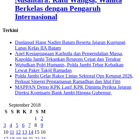
Berkelas dengan Pengaruh
Internasional
Terkini
Danlanud Hang Nadim Batam Beserta Jajaran Kunjungi
Lapas Kelas IIA Batam
Apel Kesiapsiagaan Karhutla dan Pengendalian Massa,
Kapolda Jambi Tekankan Respons Cepat dan Terukur
Wujudkan Polri Humanis, Polda Jambi Tebar Kebaikan
Lewat Paket Takjil Ramadan
Polda Jambi Gelar Rakor Lintas Sektoral Ops Ketupat 2026,
Perkuat Sinergi Pengamanan Ramadhan dan Idul Fitri
‎MAPPAN Demo KPK Lagi! KPK Diminta Periksa Jajaran
Direksi Komisaris Bank Jambi Hingga Gubernur ‎
September 2018
S
S
R
K
J
S
M
1
2
3
4
5
6
7
8
9
10
11
12
13
14
15
16
17
18
19
20
21
22
23