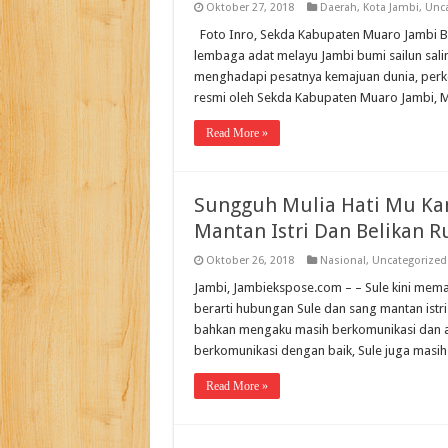
Oktober 27, 2018
Daerah
,
Kota Jambi
,
Unca
Foto Inro, Sekda Kabupaten Muaro Jambi B
lembaga adat melayu Jambi bumi sailun sal
menghadapi pesatnya kemajuan dunia, perke
resmi oleh Sekda Kabupaten Muaro Jambi,
Read More »
Sungguh Mulia Hati Mu Ka
Mantan Istri Dan Belikan 
Oktober 26, 2018
Nasional
,
Uncategorized
Jambi, Jambiekspose.com – – Sule kini mema
berarti hubungan Sule dan sang mantan istri
bahkan mengaku masih berkomunikasi dan aka
berkomunikasi dengan baik, Sule juga masi
Read More »