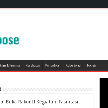
kum & Kriminal
Kesehatan
Pendidikan
Advertorial
Society
8
bi Buka Rakor II Kegiatan Fasilitasi