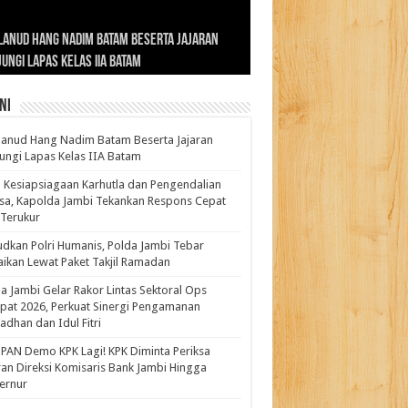
ernur Al Haris: Lomba Cerdas Cermat Sarana
rnur Al Haris Dorong Koperasi Merah Putih
ok Fenomenal yang Menggetarkan
lanud Hang Nadim Batam Beserta Jajaran
turahmi dan Reses Komite I DPD RI di Polda
kasi Pembentukan Karakter Generasi
t Beroperasi Agar Bisa Layani Masyarakat
ntara: Ratu Wangsa, Wanita Berkelas
ungi Lapas Kelas IIA Batam
i Bahas Sinergitas Penanganan Narkotika
erus
uhi Kebutuhannya
gan Pengaruh Internasional
ni
anud Hang Nadim Batam Beserta Jajaran
ungi Lapas Kelas IIA Batam
 Kesiapsiagaan Karhutla dan Pengendalian
a, Kapolda Jambi Tekankan Respons Cepat
Terukur
dkan Polri Humanis, Polda Jambi Tebar
ikan Lewat Paket Takjil Ramadan
a Jambi Gelar Rakor Lintas Sektoral Ops
pat 2026, Perkuat Sinergi Pengamanan
dhan dan Idul Fitri
PAN Demo KPK Lagi! KPK Diminta Periksa
ran Direksi Komisaris Bank Jambi Hingga
rnur ‎