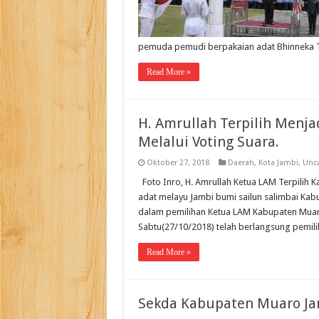
pemuda pemudi berpakaian adat Bhinneka T
Read More »
H. Amrullah Terpilih Menj
Melalui Voting Suara.
Oktober 27, 2018
Daerah
,
Kota Jambi
,
Unca
Foto Inro, H. Amrullah Ketua LAM Terpilih
adat melayu Jambi bumi sailun salimbai K
dalam pemilihan Ketua LAM Kabupaten Muaro 
Sabtu(27/10/2018) telah berlangsung pemil
Read More »
Sekda Kabupaten Muaro Ja