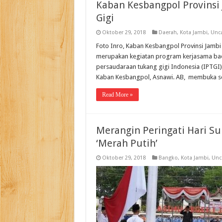
Kaban Kesbangpol Provinsi
Gigi
Oktober 29, 2018
Daerah
,
Kota Jambi
,
Unca
Foto Inro, Kaban Kesbangpol Provinsi Jambi
merupakan kegiatan program kerjasama bad
persaudaraan tukang gigi Indonesia (IPTGI) 
Kaban Kesbangpol, Asnawi. AB, membuka sec
Read More »
Merangin Peringati Hari S
‘Merah Putih’
Oktober 29, 2018
Bangko
,
Kota Jambi
,
Unc