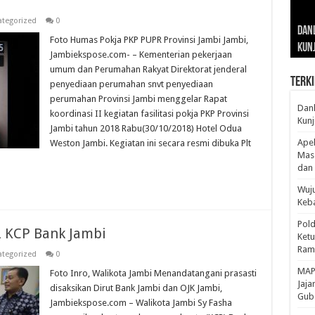
Gub
Gube
Sos
tegorized
0
Dan
Sila
Edu
Cepa
Nusa
Foto Humas Pokja PKP PUPR Provinsi Jambi Jambi,
Kunj
Jamb
Pen
Pen
den
Jambiekspose.com- – Kementerian pekerjaan
umum dan Perumahan Rakyat Direktorat jenderal
Terki
penyediaan perumahan snvt penyediaan
perumahan Provinsi Jambi menggelar Rapat
Danl
koordinasi II kegiatan fasilitasi pokja PKP Provinsi
Kunj
Jambi tahun 2018 Rabu(30/10/2018) Hotel Odua
Apel
Weston Jambi. Kegiatan ini secara resmi dibuka Plt
Mass
dan 
Wuju
Keba
Pold
2 KCP Bank Jambi
Ketu
Rama
tegorized
0
‎MAP
Foto Inro, Walikota Jambi Menandatangani prasasti
Jaja
disaksikan Dirut Bank Jambi dan OJK Jambi,
Gube
Jambiekspose.com – Walikota Jambi Sy Fasha