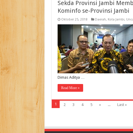
Sekda Provinsi Jambi Memb
Kominfo se-Provinsi Jambi
Oktober 25, 2018
Daerah
,
Kota Jambi
,
Unca
Dimas Aditya …
Read More »
1
2
3
4
5
»
...
Last »