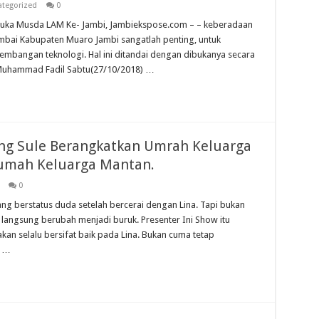
tegorized
0
uka Musda LAM Ke- Jambi, Jambiekspose.com – – keberadaan
imbai Kabupaten Muaro Jambi sangatlah penting, untuk
mbangan teknologi. Hal ini ditandai dengan dibukanya secara
 Muhammad Fadil Sabtu(27/10/2018) …
ng Sule Berangkatkan Umrah Keluarga
Rumah Keluarga Mantan.
0
ng berstatus duda setelah bercerai dengan Lina. Tapi bukan
 langsung berubah menjadi buruk. Presenter Ini Show itu
n selalu bersifat baik pada Lina. Bukan cuma tetap
h …