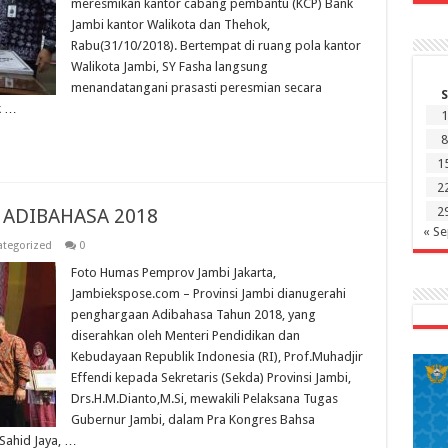
meresmikan kantor cabang pembantu (KCP) Bank
Jambi kantor Walikota dan Thehok,
Rabu(31/10/2018). Bertempat di ruang pola kantor
Walikota Jambi, SY Fasha langsung
menandatangani prasasti peresmian secara
S
k …
1
8
1
2
i ADIBAHASA 2018
2
« S
tegorized
0
Foto Humas Pemprov Jambi Jakarta,
Jambiekspose.com – Provinsi Jambi dianugerahi
penghargaan Adibahasa Tahun 2018, yang
diserahkan oleh Menteri Pendidikan dan
Kebudayaan Republik Indonesia (RI), Prof.Muhadjir
Effendi kepada Sekretaris (Sekda) Provinsi Jambi,
Drs.H.M.Dianto,M.Si, mewakili Pelaksana Tugas
Gubernur Jambi, dalam Pra Kongres Bahsa
 Sahid Jaya, …