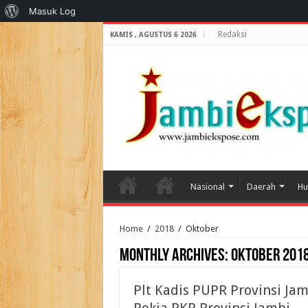
Tentang
Masuk Log
WordPress
Redaksi
KAMIS , AGUSTUS 6 2026
Nasional
Daerah
Hu
Home
/
2018
/
Oktober
Monthly Archives:
Oktober 201
Plt Kadis PUPR Provinsi Jam