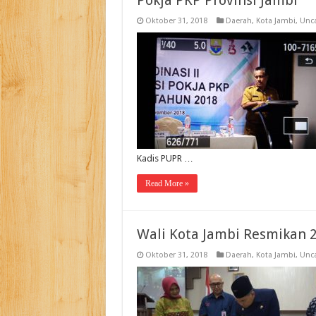
Pokja PKP Provinsi Jambi
Oktober 31, 2018
Daerah
,
Kota Jambi
,
Unca
Kadis PUPR …
Read More »
Wali Kota Jambi Resmikan 
Oktober 31, 2018
Daerah
,
Kota Jambi
,
Unca