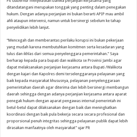
Plt Gubernur menjelaskan bahwa perjanjian kerjasama yang
ditandatangani merupakan tonggak yang penting dalam penegakan
hukum. Dengan adanya perjanjian ini bukan berarti APIP mau ambil
ahli ataupun intervensi, namun untuk bersinergi sebelum ke tahap
penyelidikan lebih lanjut.
“Mencegah dan memberantas perilaku korupsi ini bukan pekerjaan
yang mudah karena membutuhkan komitmen serta kesadaran yang
tulus dan ikhlas dari semua penyelenggara pemerintahan.” Saya
berharap kepada para bupati dan walikota se Provinsi Jambi agar
dapat melaksanakan perjanjian kerjasama antara Bupati /Walikota
dengan kajari dan Kapolres demi terselenggaranya pelayanan yang
baik kepada masyarakat khususnya, pelayanan penyelenggaraan
pemerintahan daerah agar diterima dan lebih bersinergi membangun
daerah sehingga dengan adanya perjanjian kerjasama antara aparat
penegak hukum dengan aparat pengawas internal pemerintah ini
betul-betul dapat dilaksanakan dengan baik dan meningkatkan
koordinasi dengan baik pula bekerja secara secara profesional dan
proporsional penuh integritas sehingga pelayanan publik dapat lebih
dirasakan manfaatnya oleh masyarakat” ujar Plt