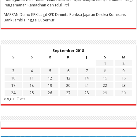
Pengamanan Ramadhan dan Idul Fitri
‎MAPPAN Demo KPK Lagi! KPK Diminta Periksa Jajaran Direksi Komisaris
Bank Jambi Hingga Gubernur ‎
September 2018
S
S
R
K
J
S
M
1
2
3
4
5
6
7
8
9
10
11
12
13
14
15
16
17
18
19
20
21
22
23
24
25
26
27
28
29
30
« Agu
Okt »