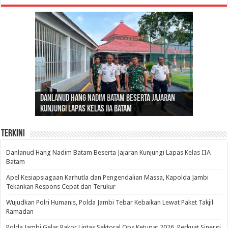
Gubernur Al Haris: Lomba Cerdas Cermat Sarana
Gubernur Al Haris Dorong Koperasi Merah Putih
Sosok Fenomenal yang Menggetarkan
Danlanud Hang Nadim Batam Beserta Jajaran
Silaturahmi dan Reses Komite I DPD RI di Polda
Edukasi Pembentukan Karakter Generasi
Cepat Beroperasi Agar Bisa Layani Masyarakat
Nusantara: Ratu Wangsa, Wanita Berkelas
Kunjungi Lapas Kelas IIA Batam
Jambi Bahas Sinergitas Penanganan Narkotika
Penerus
Penuhi Kebutuhannya
dengan Pengaruh Internasional
Terkini
Danlanud Hang Nadim Batam Beserta Jajaran Kunjungi Lapas Kelas IIA
Batam
Apel Kesiapsiagaan Karhutla dan Pengendalian Massa, Kapolda Jambi
Tekankan Respons Cepat dan Terukur
Wujudkan Polri Humanis, Polda Jambi Tebar Kebaikan Lewat Paket Takjil
Ramadan
Polda Jambi Gelar Rakor Lintas Sektoral Ops Ketupat 2026, Perkuat Sinergi