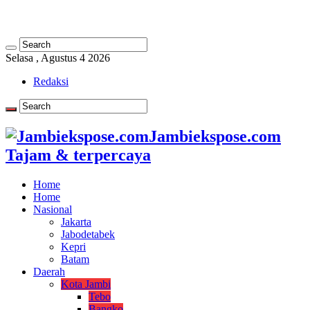
Selasa , Agustus 4 2026
Redaksi
Jambiekspose.com
Tajam & terpercaya
Home
Home
Nasional
Jakarta
Jabodetabek
Kepri
Batam
Daerah
Kota Jambi
Tebo
Bangko