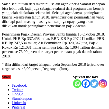
Salah satu tujuan dari raker ini , selain agar kinerja Samsat kedepan
bisa lebih baik lagi, juga sebagai evaluasi dari program dan kenerja
yang telah dilakukan selama ini. Sebagai agendanya, peningkatan
kinerja kesamsatan tahun 2018, inventrisir dari permasalahan yang
dihadapi pada masing-masing samsat juga upaya yang akan
dilakukan untuk peningkatan penerimaan pajak daerah.
Penerimaan Pajak Daerah Provinsi Jambi hingga 15 Oktober 2018.
Untuk PKB Rp 337,458 miliar, BBN-KB Rp 297,211 miliar, PBB-
KB Rp 247,534 miliar, Air Permukaan Rp 920,347 juta, Pajak
Rokok Rp 121,031 miliar sehingga total Rp 1,004 Triliun dengan
persentase 78,90 prsen dari target penerimaan pajak daerah tahun
2018.
“ Bila dilihat dari target tahapan, pada September 2018 terjadi over
target sebesar 3,90 persen,”tegasnya. (Inro).
Share
Spread the love
Facebook
Twitter
Google +
Stumbleupon
LinkedIn
Pinterest