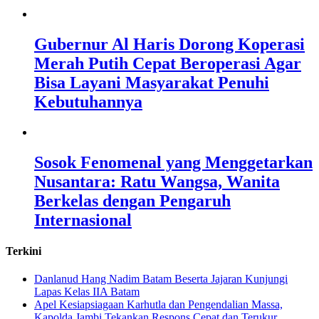
Gubernur Al Haris Dorong Koperasi
Merah Putih Cepat Beroperasi Agar
Bisa Layani Masyarakat Penuhi
Kebutuhannya
Sosok Fenomenal yang Menggetarkan
Nusantara: Ratu Wangsa, Wanita
Berkelas dengan Pengaruh
Internasional
Terkini
Danlanud Hang Nadim Batam Beserta Jajaran Kunjungi
Lapas Kelas IIA Batam
Apel Kesiapsiagaan Karhutla dan Pengendalian Massa,
Kapolda Jambi Tekankan Respons Cepat dan Terukur