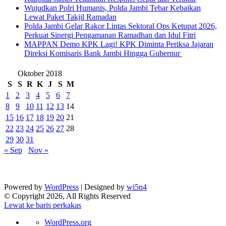
Wujudkan Polri Humanis, Polda Jambi Tebar Kebaikan
Lewat Paket Takjil Ramadan
Polda Jambi Gelar Rakor Lintas Sektoral Ops Ketupat 2026,
Perkuat Sinergi Pengamanan Ramadhan dan Idul Fitri
‎MAPPAN Demo KPK Lagi! KPK Diminta Periksa Jajaran
Direksi Komisaris Bank Jambi Hingga Gubernur ‎
Oktober 2018
S
S
R
K
J
S
M
1
2
3
4
5
6
7
8
9
10
11
12
13
14
15
16
17
18
19
20
21
22
23
24
25
26
27
28
29
30
31
« Sep
Nov »
Powered by
WordPress
| Designed by
wi5n4
© Copyright 2026, All Rights Reserved
Lewat ke baris perkakas
Tentang
WordPress.org