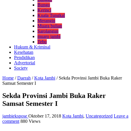
Bungo
Kerinci
Kuala Tungkal
Merangin
Muara bulian
Sarolangun
muaro jambi
Tebo
Hukum & Kriminal
Kesehatan
Pendidikan
Advertorial
Society
Home
/
Daerah
/
Kota Jambi
/
Sekda Provinsi Jambi Buka Raker
Samsat Semester I
Sekda Provinsi Jambi Buka Raker
Samsat Semester I
jambiekspose
Oktober 17, 2018
Kota Jambi
,
Uncategorized
Leave a
comment
880 Views