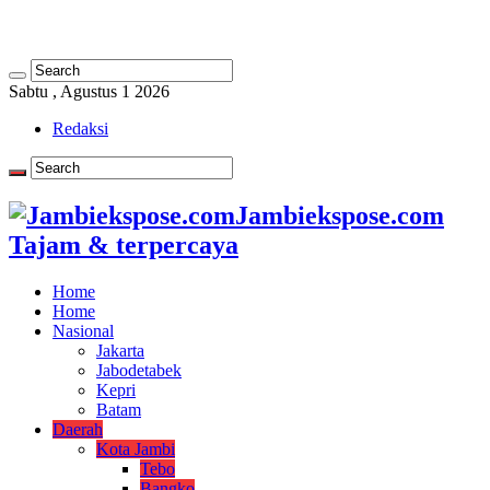
Sabtu , Agustus 1 2026
Redaksi
Jambiekspose.com
Tajam & terpercaya
Home
Home
Nasional
Jakarta
Jabodetabek
Kepri
Batam
Daerah
Kota Jambi
Tebo
Bangko