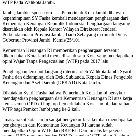
WTP Pada Walikota Jambi.
Jambi, Jambiekspose.com – – Pemerintah Kota Jambi dibawah
kepemimpinan SY Fasha kembali mendapatkan penghargaan dari
Kementrian Keuangan Republik Indonesia. Penghargaan langsung
diserahkan oleh Kepala Kantor Wilayah Direktorat Jenderal
Perbendaharaan Provinsi Jambi, Tiarta Sebayang di rumah Dinas
Gubernur Provinsi Jambi, Kamis(25/10).
Kementrian Keuangan RI memberikan penghargaan tersebut
dikarenakan Kota Jambi menjadi salah satu Kota yang mendapatkan
opini Wajar Tanpa Pengecualian (WTP) pada 2017 lalu.
Penghargaan tersebut langsung diterima oleh Walikota Jambi Syarif
Fasha dan didampingi oleh Deki Subianda, Kepala Dinas Pengelola
Keuangan dan Aset Daerah (DPKAD) Kota Jambi.
Dikatakan Syarif Fasha bahwa Pemerintah Kota Jambi bersykur
mendapatkan penghargaan dari Kementrian Keuangan RI atas kerja
keras semua OPD di lingkup Pemerintahan Kota Jambi, dan raihan
WTP bagi Pemkot Jambi yang ke-2 kali.
“masyarakat kota Jambi sangat bersyukur bisa kembali mendapatkan
penghargaan dari Kementrian Keuangan RI karena sudah
mendapatkan Opini WTP dari BKP RI. Dan ini atas kerjakeras
semua OPD terutama bagian DPAD, capaian WTP ini ke-2, tahun