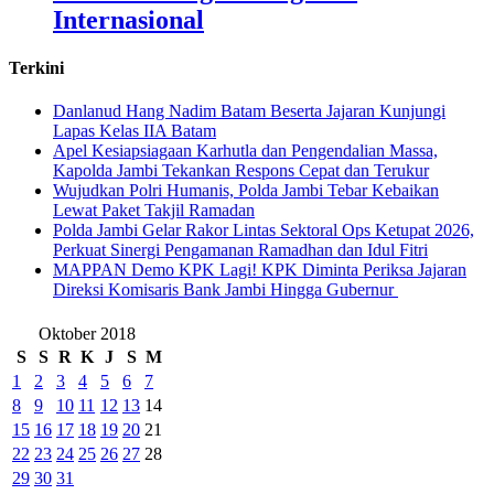
Internasional
Terkini
Danlanud Hang Nadim Batam Beserta Jajaran Kunjungi
Lapas Kelas IIA Batam
Apel Kesiapsiagaan Karhutla dan Pengendalian Massa,
Kapolda Jambi Tekankan Respons Cepat dan Terukur
Wujudkan Polri Humanis, Polda Jambi Tebar Kebaikan
Lewat Paket Takjil Ramadan
Polda Jambi Gelar Rakor Lintas Sektoral Ops Ketupat 2026,
Perkuat Sinergi Pengamanan Ramadhan dan Idul Fitri
‎MAPPAN Demo KPK Lagi! KPK Diminta Periksa Jajaran
Direksi Komisaris Bank Jambi Hingga Gubernur ‎
Oktober 2018
S
S
R
K
J
S
M
1
2
3
4
5
6
7
8
9
10
11
12
13
14
15
16
17
18
19
20
21
22
23
24
25
26
27
28
29
30
31