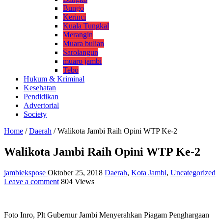
Bungo
Kerinci
Kuala Tungkal
Merangin
Muara bulian
Sarolangun
muaro jambi
Tebo
Hukum & Kriminal
Kesehatan
Pendidikan
Advertorial
Society
Home
/
Daerah
/
Walikota Jambi Raih Opini WTP Ke-2
Walikota Jambi Raih Opini WTP Ke-2
jambiekspose
Oktober 25, 2018
Daerah
,
Kota Jambi
,
Uncategorized
Leave a comment
804 Views
Foto Inro, Plt Gubernur Jambi Menyerahkan Piagam Penghargaan