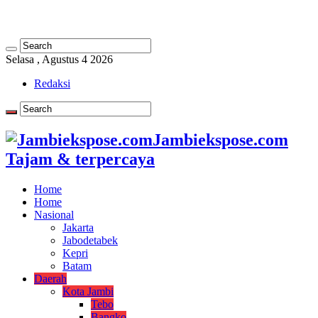
Selasa , Agustus 4 2026
Redaksi
Jambiekspose.com
Tajam & terpercaya
Home
Home
Nasional
Jakarta
Jabodetabek
Kepri
Batam
Daerah
Kota Jambi
Tebo
Bangko