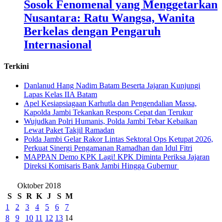
Sosok Fenomenal yang Menggetarkan
Nusantara: Ratu Wangsa, Wanita
Berkelas dengan Pengaruh
Internasional
Terkini
Danlanud Hang Nadim Batam Beserta Jajaran Kunjungi
Lapas Kelas IIA Batam
Apel Kesiapsiagaan Karhutla dan Pengendalian Massa,
Kapolda Jambi Tekankan Respons Cepat dan Terukur
Wujudkan Polri Humanis, Polda Jambi Tebar Kebaikan
Lewat Paket Takjil Ramadan
Polda Jambi Gelar Rakor Lintas Sektoral Ops Ketupat 2026,
Perkuat Sinergi Pengamanan Ramadhan dan Idul Fitri
‎MAPPAN Demo KPK Lagi! KPK Diminta Periksa Jajaran
Direksi Komisaris Bank Jambi Hingga Gubernur ‎
Oktober 2018
S
S
R
K
J
S
M
1
2
3
4
5
6
7
8
9
10
11
12
13
14