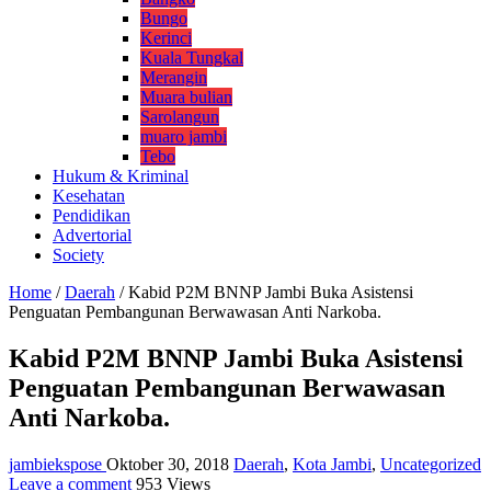
Bungo
Kerinci
Kuala Tungkal
Merangin
Muara bulian
Sarolangun
muaro jambi
Tebo
Hukum & Kriminal
Kesehatan
Pendidikan
Advertorial
Society
Home
/
Daerah
/
Kabid P2M BNNP Jambi Buka Asistensi
Penguatan Pembangunan Berwawasan Anti Narkoba.
Kabid P2M BNNP Jambi Buka Asistensi
Penguatan Pembangunan Berwawasan
Anti Narkoba.
jambiekspose
Oktober 30, 2018
Daerah
,
Kota Jambi
,
Uncategorized
Leave a comment
953 Views