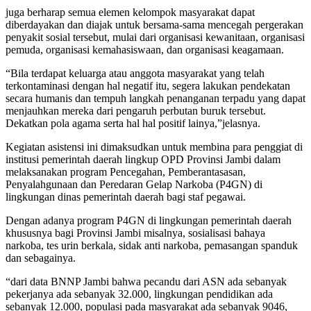
juga berharap semua elemen kelompok masyarakat dapat
diberdayakan dan diajak untuk bersama-sama mencegah pergerakan
penyakit sosial tersebut, mulai dari organisasi kewanitaan, organisasi
pemuda, organisasi kemahasiswaan, dan organisasi keagamaan.
“Bila terdapat keluarga atau anggota masyarakat yang telah
terkontaminasi dengan hal negatif itu, segera lakukan pendekatan
secara humanis dan tempuh langkah penanganan terpadu yang dapat
menjauhkan mereka dari pengaruh perbutan buruk tersebut.
Dekatkan pola agama serta hal hal positif lainya,”jelasnya.
Kegiatan asistensi ini dimaksudkan untuk membina para penggiat di
institusi pemerintah daerah lingkup OPD Provinsi Jambi dalam
melaksanakan program Pencegahan, Pemberantasasan,
Penyalahgunaan dan Peredaran Gelap Narkoba (P4GN) di
lingkungan dinas pemerintah daerah bagi staf pegawai.
Dengan adanya program P4GN di lingkungan pemerintah daerah
khususnya bagi Provinsi Jambi misalnya, sosialisasi bahaya
narkoba, tes urin berkala, sidak anti narkoba, pemasangan spanduk
dan sebagainya.
“dari data BNNP Jambi bahwa pecandu dari ASN ada sebanyak
pekerjanya ada sebanyak 32.000, lingkungan pendidikan ada
sebanyak 12.000, populasi pada masyarakat ada sebanyak 9046,