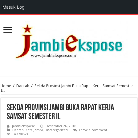
Masuk Log
Home
/
Daerah
/
Sekda Provinsi Jambi Buka Rapat Kerja Samsat Semester
II.
Sekda Provinsi Jambi Buka Rapat Kerja
Samsat Semester II.
jambiekspose
Desember 26, 2018
Daerah
,
Kota Jambi
,
Uncategorized
Leave a comment
843 Views