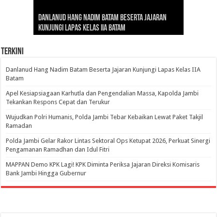
Gubernur Al Haris: Lomba Cerdas Cermat Sarana
Gubernur Al Haris Dorong Koperasi Merah Putih
Sosok Fenomenal yang Menggetarkan
Danlanud Hang Nadim Batam Beserta Jajaran
Silaturahmi dan Reses Komite I DPD RI di Polda
Edukasi Pembentukan Karakter Generasi
Cepat Beroperasi Agar Bisa Layani Masyarakat
Nusantara: Ratu Wangsa, Wanita Berkelas
Kunjungi Lapas Kelas IIA Batam
Jambi Bahas Sinergitas Penanganan Narkotika
Penerus
Penuhi Kebutuhannya
dengan Pengaruh Internasional
Terkini
Danlanud Hang Nadim Batam Beserta Jajaran Kunjungi Lapas Kelas IIA
Batam
Apel Kesiapsiagaan Karhutla dan Pengendalian Massa, Kapolda Jambi
Tekankan Respons Cepat dan Terukur
Wujudkan Polri Humanis, Polda Jambi Tebar Kebaikan Lewat Paket Takjil
Ramadan
Polda Jambi Gelar Rakor Lintas Sektoral Ops Ketupat 2026, Perkuat Sinergi
Pengamanan Ramadhan dan Idul Fitri
‎MAPPAN Demo KPK Lagi! KPK Diminta Periksa Jajaran Direksi Komisaris
Bank Jambi Hingga Gubernur ‎