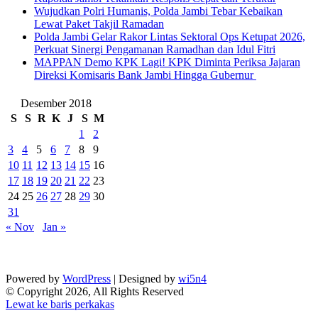
Wujudkan Polri Humanis, Polda Jambi Tebar Kebaikan
Lewat Paket Takjil Ramadan
Polda Jambi Gelar Rakor Lintas Sektoral Ops Ketupat 2026,
Perkuat Sinergi Pengamanan Ramadhan dan Idul Fitri
‎MAPPAN Demo KPK Lagi! KPK Diminta Periksa Jajaran
Direksi Komisaris Bank Jambi Hingga Gubernur ‎
Desember 2018
S
S
R
K
J
S
M
1
2
3
4
5
6
7
8
9
10
11
12
13
14
15
16
17
18
19
20
21
22
23
24
25
26
27
28
29
30
31
« Nov
Jan »
Powered by
WordPress
| Designed by
wi5n4
© Copyright 2026, All Rights Reserved
Lewat ke baris perkakas