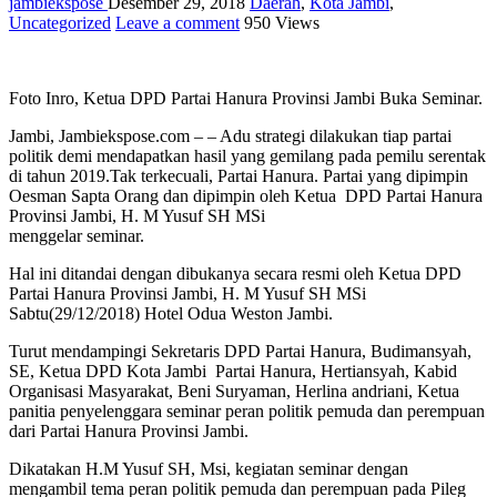
jambiekspose
Desember 29, 2018
Daerah
,
Kota Jambi
,
Uncategorized
Leave a comment
950 Views
Foto Inro, Ketua DPD Partai Hanura Provinsi Jambi Buka Seminar.
Jambi, Jambiekspose.com – – Adu strategi dilakukan tiap partai
politik demi mendapatkan hasil yang gemilang pada pemilu serentak
di tahun 2019.Tak terkecuali, Partai Hanura. Partai yang dipimpin
Oesman Sapta Orang dan dipimpin oleh Ketua DPD Partai Hanura
Provinsi Jambi, H. M Yusuf SH MSi
menggelar seminar.
Hal ini ditandai dengan dibukanya secara resmi oleh Ketua DPD
Partai Hanura Provinsi Jambi, H. M Yusuf SH MSi
Sabtu(29/12/2018) Hotel Odua Weston Jambi.
Turut mendampingi Sekretaris DPD Partai Hanura, Budimansyah,
SE, Ketua DPD Kota Jambi Partai Hanura, Hertiansyah, Kabid
Organisasi Masyarakat, Beni Suryaman, Herlina andriani, Ketua
panitia penyelenggara seminar peran politik pemuda dan perempuan
dari Partai Hanura Provinsi Jambi.
Dikatakan H.M Yusuf SH, Msi, kegiatan seminar dengan
mengambil tema peran politik pemuda dan perempuan pada Pileg