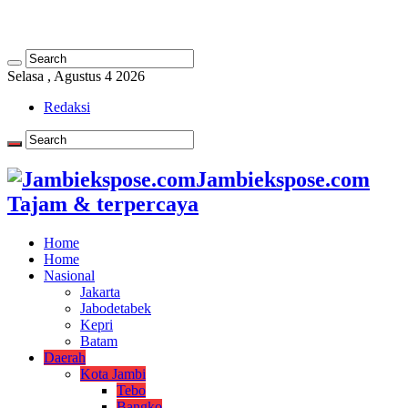
Selasa , Agustus 4 2026
Redaksi
Jambiekspose.com
Tajam & terpercaya
Home
Home
Nasional
Jakarta
Jabodetabek
Kepri
Batam
Daerah
Kota Jambi
Tebo
Bangko