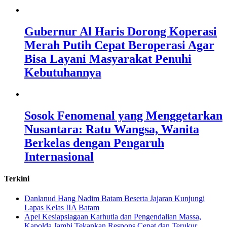
Gubernur Al Haris Dorong Koperasi
Merah Putih Cepat Beroperasi Agar
Bisa Layani Masyarakat Penuhi
Kebutuhannya
Sosok Fenomenal yang Menggetarkan
Nusantara: Ratu Wangsa, Wanita
Berkelas dengan Pengaruh
Internasional
Terkini
Danlanud Hang Nadim Batam Beserta Jajaran Kunjungi
Lapas Kelas IIA Batam
Apel Kesiapsiagaan Karhutla dan Pengendalian Massa,
Kapolda Jambi Tekankan Respons Cepat dan Terukur