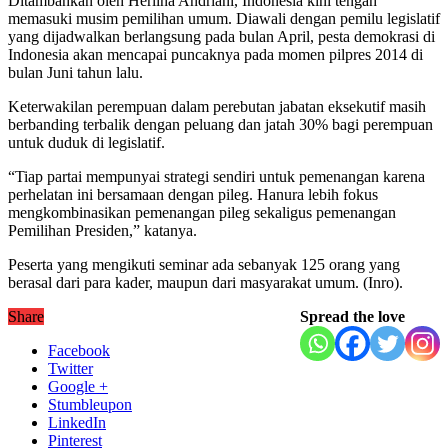
Ditambahkan oleh Herlina Andriani, Indonesia kini tengah
memasuki musim pemilihan umum. Diawali dengan pemilu legislatif
yang dijadwalkan berlangsung pada bulan April, pesta demokrasi di
Indonesia akan mencapai puncaknya pada momen pilpres 2014 di
bulan Juni tahun lalu.
Keterwakilan perempuan dalam perebutan jabatan eksekutif masih
berbanding terbalik dengan peluang dan jatah 30% bagi perempuan
untuk duduk di legislatif.
“Tiap partai mempunyai strategi sendiri untuk pemenangan karena
perhelatan ini bersamaan dengan pileg. Hanura lebih fokus
mengkombinasikan pemenangan pileg sekaligus pemenangan
Pemilihan Presiden,” katanya.
Peserta yang mengikuti seminar ada sebanyak 125 orang yang
berasal dari para kader, maupun dari masyarakat umum. (Inro).
Share
Spread the love
Facebook
Twitter
Google +
Stumbleupon
LinkedIn
Pinterest