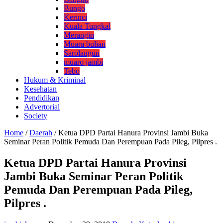
Bungo
Kerinci
Kuala Tungkal
Merangin
Muara bulian
Sarolangun
muaro jambi
Tebo
Hukum & Kriminal
Kesehatan
Pendidikan
Advertorial
Society
Home
/
Daerah
/
Ketua DPD Partai Hanura Provinsi Jambi Buka
Seminar Peran Politik Pemuda Dan Perempuan Pada Pileg, Pilpres .
Ketua DPD Partai Hanura Provinsi
Jambi Buka Seminar Peran Politik
Pemuda Dan Perempuan Pada Pileg,
Pilpres .