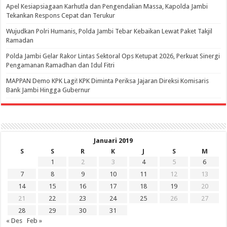
Apel Kesiapsiagaan Karhutla dan Pengendalian Massa, Kapolda Jambi
Tekankan Respons Cepat dan Terukur
Wujudkan Polri Humanis, Polda Jambi Tebar Kebaikan Lewat Paket Takjil
Ramadan
Polda Jambi Gelar Rakor Lintas Sektoral Ops Ketupat 2026, Perkuat Sinergi
Pengamanan Ramadhan dan Idul Fitri
‎MAPPAN Demo KPK Lagi! KPK Diminta Periksa Jajaran Direksi Komisaris
Bank Jambi Hingga Gubernur ‎
Januari 2019
S
S
R
K
J
S
M
1
2
3
4
5
6
7
8
9
10
11
12
13
14
15
16
17
18
19
20
21
22
23
24
25
26
27
28
29
30
31
« Des
Feb »