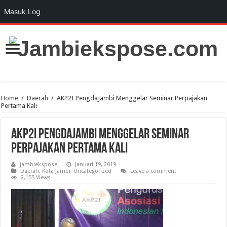
Masuk Log
Home
/
Daerah
/
AKP2I PengdaJambi Menggelar Seminar Perpajakan
Pertama Kali
AKP2I PengdaJambi Menggelar Seminar
Perpajakan Pertama Kali
jambiekspose
Januari 19, 2019
Daerah
,
Kota Jambi
,
Uncategorized
Leave a comment
2,155 Views