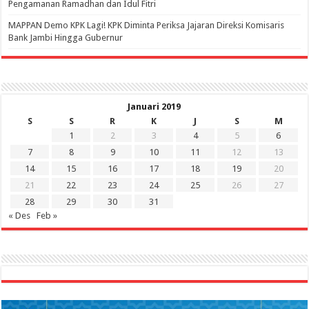
Pengamanan Ramadhan dan Idul Fitri
‎MAPPAN Demo KPK Lagi! KPK Diminta Periksa Jajaran Direksi Komisaris
Bank Jambi Hingga Gubernur ‎
Januari 2019
S
S
R
K
J
S
M
1
2
3
4
5
6
7
8
9
10
11
12
13
14
15
16
17
18
19
20
21
22
23
24
25
26
27
28
29
30
31
« Des
Feb »