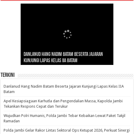
Gubernur Al Haris: Lomba Cerdas Cermat Sarana
Gubernur Al Haris Dorong Koperasi Merah Putih
Sosok Fenomenal yang Menggetarkan
Danlanud Hang Nadim Batam Beserta Jajaran
Silaturahmi dan Reses Komite I DPD RI di Polda
Edukasi Pembentukan Karakter Generasi
Cepat Beroperasi Agar Bisa Layani Masyarakat
Nusantara: Ratu Wangsa, Wanita Berkelas
Kunjungi Lapas Kelas IIA Batam
Jambi Bahas Sinergitas Penanganan Narkotika
Penerus
Penuhi Kebutuhannya
dengan Pengaruh Internasional
Terkini
Danlanud Hang Nadim Batam Beserta Jajaran Kunjungi Lapas Kelas IIA
Batam
Apel Kesiapsiagaan Karhutla dan Pengendalian Massa, Kapolda Jambi
Tekankan Respons Cepat dan Terukur
Wujudkan Polri Humanis, Polda Jambi Tebar Kebaikan Lewat Paket Takjil
Ramadan
Polda Jambi Gelar Rakor Lintas Sektoral Ops Ketupat 2026, Perkuat Sinergi