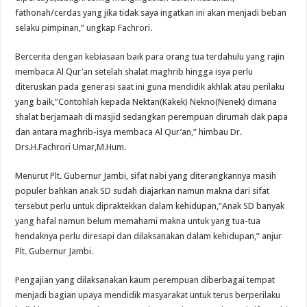
fathonah/cerdas yang jika tidak saya ingatkan ini akan menjadi beban
selaku pimpinan,” ungkap Fachrori.
Bercerita dengan kebiasaan baik para orang tua terdahulu yang rajin
membaca Al Qur’an setelah shalat maghrib hingga isya perlu
diteruskan pada generasi saat ini guna mendidik akhlak atau perilaku
yang baik,”Contohlah kepada Nektan(Kakek) Nekno(Nenek) dimana
shalat berjamaah di masjid sedangkan perempuan dirumah dak papa
dan antara maghrib-isya membaca Al Qur’an,” himbau Dr.
Drs.H.Fachrori Umar,M.Hum.
Menurut Plt. Gubernur Jambi, sifat nabi yang diterangkannya masih
populer bahkan anak SD sudah diajarkan namun makna dari sifat
tersebut perlu untuk dipraktekkan dalam kehidupan,”Anak SD banyak
yang hafal namun belum memahami makna untuk yang tua-tua
hendaknya perlu diresapi dan dilaksanakan dalam kehidupan,” anjur
Plt. Gubernur Jambi.
Pengajian yang dilaksanakan kaum perempuan diberbagai tempat
menjadi bagian upaya mendidik masyarakat untuk terus berperilaku