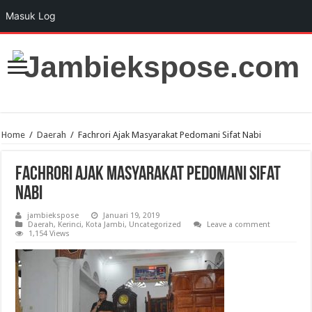
Masuk Log
Home
/
Daerah
/
Fachrori Ajak Masyarakat Pedomani Sifat Nabi
Fachrori Ajak Masyarakat Pedomani Sifat
Nabi
jambiekspose
Januari 19, 2019
Daerah
,
Kerinci
,
Kota Jambi
,
Uncategorized
Leave a comment
1,154 Views