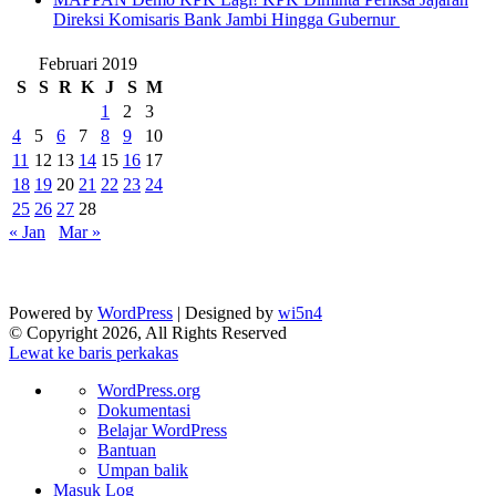
Direksi Komisaris Bank Jambi Hingga Gubernur ‎
Februari 2019
S
S
R
K
J
S
M
1
2
3
4
5
6
7
8
9
10
11
12
13
14
15
16
17
18
19
20
21
22
23
24
25
26
27
28
« Jan
Mar »
Powered by
WordPress
| Designed by
wi5n4
© Copyright 2026, All Rights Reserved
Lewat ke baris perkakas
Tentang
WordPress.org
WordPress
Dokumentasi
Belajar WordPress
Bantuan
Umpan balik
Masuk Log