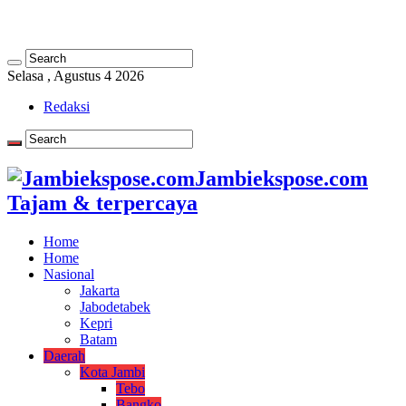
Selasa , Agustus 4 2026
Redaksi
Jambiekspose.com
Tajam & terpercaya
Home
Home
Nasional
Jakarta
Jabodetabek
Kepri
Batam
Daerah
Kota Jambi
Tebo
Bangko