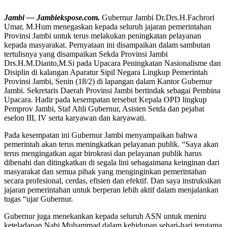
Jambi — Jambiekspose.com.
Gubernur Jambi Dr.Drs.H.Fachrori
Umar, M.Hum menegaskan kepada seluruh jajaran pemerintahan
Provinsi Jambi untuk terus melakukan peningkatan pelayanan
kepada masyarakat. Pernyataan ini disampaikan dalam sambutan
tertulisnya yang disampaikan Sekda Provinsi Jambi
Drs.H.M.Dianto,M.Si pada Upacara Peningkatan Nasionalisme dan
Disiplin di kalangan Aparatur Sipil Negara Lingkup Pemerintah
Provinsi Jambi, Senin (18/2) di lapangan dalam Kantor Gubernur
Jambi. Sekretaris Daerah Provinsi Jambi bertindak sebagai Pembina
Upacara. Hadir pada kesempatan tersebut Kepala OPD lingkup
Pemprov Jambi, Staf Ahli Gubernur, Asisten Setda dan pejabat
eselon III, IV serta karyawan dan karyawati.
Pada kesempatan ini Gubernur Jambi menyampaikan bahwa
pemerintah akan terus meningkatkan pelayanan publik. “Saya akan
terus mengingatkan agar birokrasi dan pelayanan publik harus
dibenahi dan ditingkatkan di segala lini sebagaimana keinginan dari
masyarakat dan semua pihak yang menginginkan pemerintahan
secara profesional, cerdas, efisien dan efektif. Dan saya instruksikan
jajaran pemerintahan untuk berperan lebih aktif dalam menjalankan
tugas “ujar Gubernur.
Gubernur juga menekankan kepada seluruh ASN untuk meniru
keteladanan Nabi Muhammad dalam kehidupan sehari-hari terutama