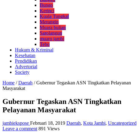
Bungo
Kerinci
Kuala Tungkal
Merangin
Muara bulian
Sarolangun
muaro jambi
Tebo
Hukum & Kriminal
Kesehatan
Pendidikan
Advertorial
Society
Home
/
Daerah
/
Gubernur Tegaskan ASN Tingkatkan Pelayanan
Masyarakat
Gubernur Tegaskan ASN Tingkatkan
Pelayanan Masyarakat
jambiekspose
Februari 18, 2019
Daerah
,
Kota Jambi
,
Uncategorized
Leave a comment
891 Views