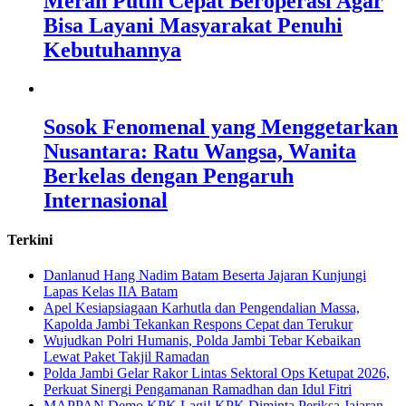
Merah Putih Cepat Beroperasi Agar
Bisa Layani Masyarakat Penuhi
Kebutuhannya
Sosok Fenomenal yang Menggetarkan
Nusantara: Ratu Wangsa, Wanita
Berkelas dengan Pengaruh
Internasional
Terkini
Danlanud Hang Nadim Batam Beserta Jajaran Kunjungi
Lapas Kelas IIA Batam
Apel Kesiapsiagaan Karhutla dan Pengendalian Massa,
Kapolda Jambi Tekankan Respons Cepat dan Terukur
Wujudkan Polri Humanis, Polda Jambi Tebar Kebaikan
Lewat Paket Takjil Ramadan
Polda Jambi Gelar Rakor Lintas Sektoral Ops Ketupat 2026,
Perkuat Sinergi Pengamanan Ramadhan dan Idul Fitri
‎MAPPAN Demo KPK Lagi! KPK Diminta Periksa Jajaran